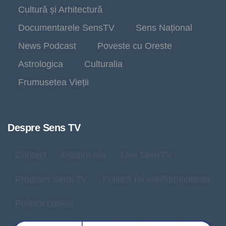
Cultură și Arhitectură
Documentarele SensTV
Sens Național
News Podcast
Poveste cu Oreste
Astrologica
Culturalia
Frumusetea Vieții
Despre Sens TV
Contact
Despre noi
Live SensTV
Program Sens TV
Politică de confidențialitate
Politica cookie