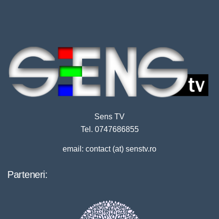
Sens TV
Tel. 0747686855
email: contact (at) senstv.ro
Parteneri: