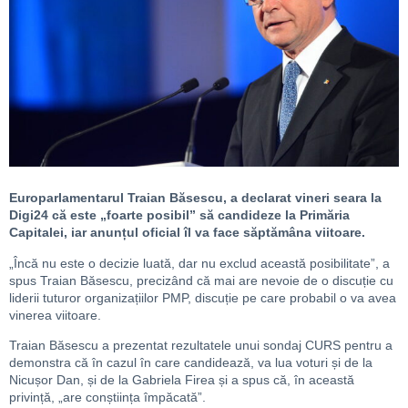
Europarlamentarul Traian Băsescu, a declarat vineri seara la
Digi24 că este „foarte posibil” să candideze la Primăria
Capitalei, iar anunțul oficial îl va face săptămâna viitoare.
„Încă nu este o decizie luată, dar nu exclud această posibilitate”, a
spus Traian Băsescu, precizând că mai are nevoie de o discuție cu
liderii tuturor organizațiilor PMP, discuție pe care probabil o va avea
vinerea viitoare.
Traian Băsescu a prezentat rezultatele unui sondaj CURS pentru a
demonstra că în cazul în care candidează, va lua voturi și de la
Nicușor Dan, și de la Gabriela Firea și a spus că, în această
privință, „are conștiința împăcată”.