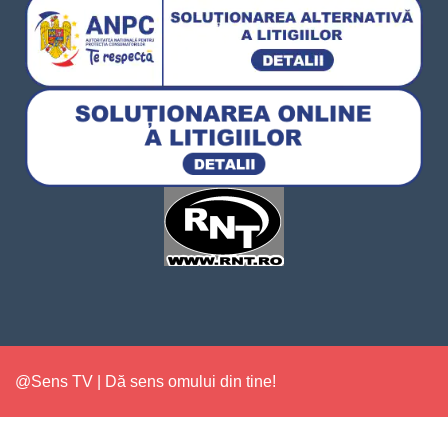
@Sens TV | Dă sens omului din tine!