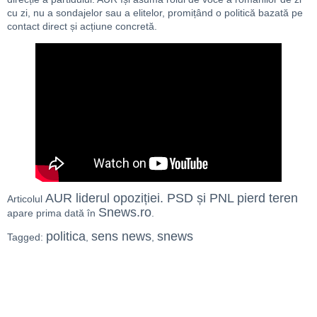
cu zi, nu a sondajelor sau a elitelor, promițând o politică bazată pe
contact direct și acțiune concretă.
AUR liderul opoziției. PSD și PNL pierd teren
Articolul
Snews.ro
apare prima dată în
.
politica
sens news
snews
Tagged:
,
,