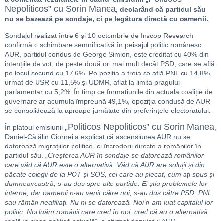
Nepoliticos” cu Sorin Manea
, declarând că partidul său
nu se bazează pe sondaje, ci pe legătura directă cu oamenii.
Sondajul realizat între 6 și 10 octombrie de Inscop Research
confirmă o schimbare semnificativă în peisajul politic românesc:
AUR, partidul condus de George Simion, este creditat cu 40% din
intențiile de vot, de peste două ori mai mult decât PSD, care se află
pe locul secund cu 17,6%. Pe poziția a treia se află PNL cu 14,8%,
urmat de USR cu 11,5% și UDMR, aflat la limita pragului
parlamentar cu 5,2%. În timp ce formațiunile din actuala coaliție de
guvernare ar acumula împreună 49,1%, opoziția condusă de AUR
se consolidează la aproape jumătate din preferințele electoratului.
„Politicos Nepoliticos” cu Sorin Manea
În platoul emisiunii
,
Daniel-Cătălin Ciornei a explicat că ascensiunea AUR nu se
datorează migrațiilor politice, ci încrederii directe a românilor în
partidul său. „
Creșterea AUR în sondaje se datorează românilor
care văd că AUR este o alternativă. Văd că AUR are soluții și din
păcate colegii de la POT și SOS, cei care au plecat, cum ați spus și
dumneavoastră, s-au dus spre alte partide. Ei știu problemele lor
interne, dar oamenii n-au venit către noi, s-au dus către PSD, PNL
sau rămân neafiliați. Nu ni se datorează. Noi n-am luat capitalul lor
politic. Noi luăm românii care cred în noi, cred că au o alternativă