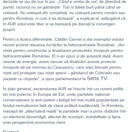
deciziile se iau de sus în jos. „
Când e vorba de vot, de directivă de
partid, niciunul nu se gândește. Toți îs băieți buni până când se
votează. Nu votează din conștiință, nu votează pentru români sau
pentru România, ci cum li se dictează
”, a explicat el, adăugând că
în AUR votul este liber și se bazează pe discuții și convingeri
proprii.
Pentru a ilustra diferențele, Cătălin Ciornei a dat exemplul votului
recent privind reluarea lucrărilor la hidrocentralele României. „
Am
votat pentru construcția și finalizarea proiectelor începute pentru
hidrocentralele României. Ei s-au opus și de această dată. Avem
nevoie de energie, avem nevoie să finalizăm aceste proiecte
începute de pe vremea lui Ceaușescu, care stau blocate pentru
niște arii protejate sau niște specii – gândacul de Colorado sau
Sens TV
șarpele cu clopoței
”, a spus parlamentarul la
.
În plan general, ascensiunea AUR se înscrie într-un curent politic
tot mai puternic în Europa de Est, unde partidele național-
conservatoare și anti-sistem câștigă tot mai multă popularitate pe
fondul nemulțumirii față de clasa politică tradițională. În România,
mesajul de „alternativă reală” la partidele mari a prins rădăcini într-
un electorat dezamăgit, afectat de scumpiri, instabilitate și lipsa
unei perspective economice clare.