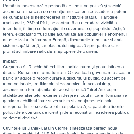
Context
România traversează o perioadă de tensiune politică și socială
accentuată, marcată de nemulțumiri economice, scăderea puterii
de cumpărare și neîncrederea în instituțiile statului. Partidele
tradiționale, PSD și PNL, se confruntă cu o erodare vizibilă a
încrederii, în timp ce formațiunile suveraniste și populiste câștigă
teren, exploatând frustrările acumulate ale populației. Fenomenul
nu este izolat: în întreaga Europă, discursurile identitare și anti-
sistem capătă forță, iar electoratul migrează spre partide care
promit schimbare radicală și apropiere de oameni.
Impact
Creșterea AUR schimbă echilibrul politic intern și poate influența
direcția României în următorii ani. O eventuală guvernare a acestui
partid ar aduce o reconfigurare a discursului public, cu accent pe
teme naționale, tradiționale și economice. În același timp,
ascensiunea formațiunilor de acest tip ridică întrebări despre
stabilitatea alianțelor externe și despre modul în care România va
gestiona echilibrul între suveranism și angajamentele sale
europene. Într-o societate tot mai polarizată, capacitatea liderilor
politici de a comunica eficient și de a reconstrui încrederea publică
va deveni decisivă.
Cuvintele lui Daniel-Cătălin Ciornei sintetizează perfect noua
direcție a partidului: AUR își asumă rolul de voce a românilor de zi