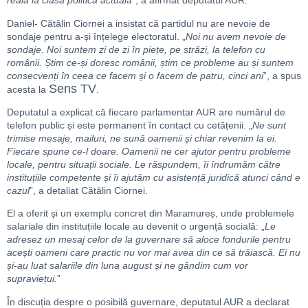
reală la clasa politică actuală
”, a afirmat deputatul AUR.
Daniel- Cătălin Ciornei a insistat că partidul nu are nevoie de
sondaje pentru a-și înțelege electoratul. „
Noi nu avem nevoie de
sondaje. Noi suntem zi de zi în piețe, pe străzi, la telefon cu
românii. Știm ce-și doresc românii, știm ce probleme au și suntem
consecvenți în ceea ce facem și o facem de patru, cinci ani
”, a spus
Sens TV
acesta la
.
Deputatul a explicat că fiecare parlamentar AUR are numărul de
telefon public și este permanent în contact cu cetățenii. „
Ne sunt
trimise mesaje, mailuri, ne sună oamenii și chiar revenim la ei.
Fiecare spune ce-l doare. Oamenii ne cer ajutor pentru probleme
locale, pentru situații sociale. Le răspundem, îi îndrumăm către
instituțiile competente și îi ajutăm cu asistență juridică atunci când e
cazul
”, a detaliat Cătălin Ciornei.
El a oferit și un exemplu concret din Maramureș, unde problemele
salariale din instituțiile locale au devenit o urgență socială: „
Le
adresez un mesaj celor de la guvernare să aloce fondurile pentru
acești oameni care practic nu vor mai avea din ce să trăiască. Ei nu
și-au luat salariile din luna august și ne gândim cum vor
supraviețui.
”
În discuția despre o posibilă guvernare, deputatul AUR a declarat