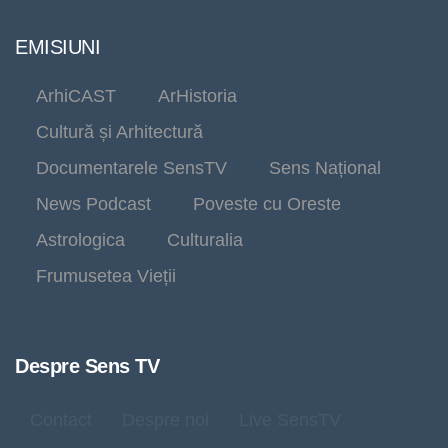
EMISIUNI
ArhiCAST
ArHistoria
Cultură și Arhitectură
Documentarele SensTV
Sens Național
News Podcast
Poveste cu Oreste
Astrologica
Culturalia
Frumusetea Vieții
Despre Sens TV
Contact
Despre noi
Live SensTV