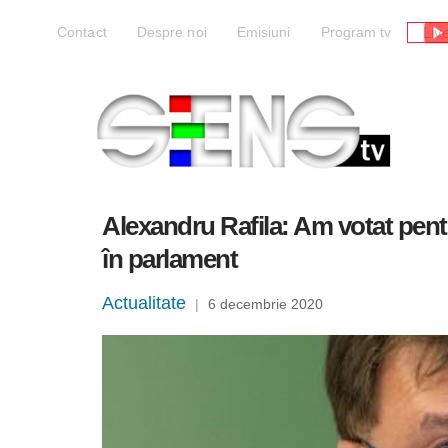
Liv
Contact
Despre noi
Emisiuni
Program tv
Alexandru Rafila: Am votat pent
în parlament
Actualitate
|
6 decembrie 2020