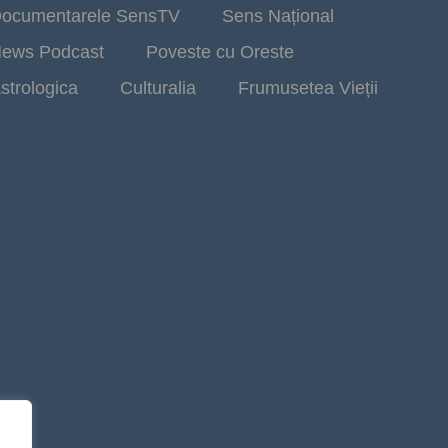
ocumentarele SensTV
Sens Național
ews Podcast
Poveste cu Oreste
strologica
Culturalia
Frumusetea Vieții