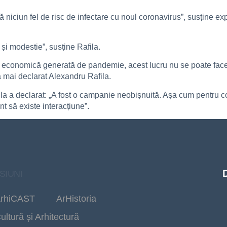
ă niciun fel de risc de infectare cu noul coronavirus”, susține e
și modestie”, susține Rafila.
ză economică generată de pandemie, acest lucru nu se poate face
 a mai declarat Alexandru Rafila.
la a declarat: „A fost o campanie neobișnuită. Așa cum pentru co
ant să existe interacțiune”.
SIUNI
rhiCAST
ArHistoria
ultură și Arhitectură