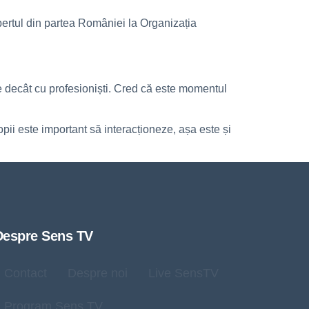
xpertul din partea României la Organizația
 decât cu profesioniști. Cred că este momentul
pii este important să interacționeze, așa este și
Despre Sens TV
Contact
Despre noi
Live SensTV
Program Sens TV