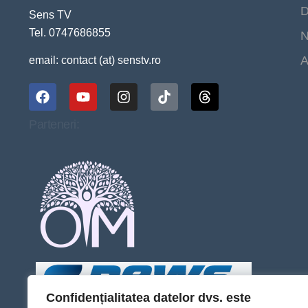
D
Sens TV
Tel. 0747686855
N
A
email: contact (at) senstv.ro
Parteneri:
Confidențialitatea datelor dvs. este