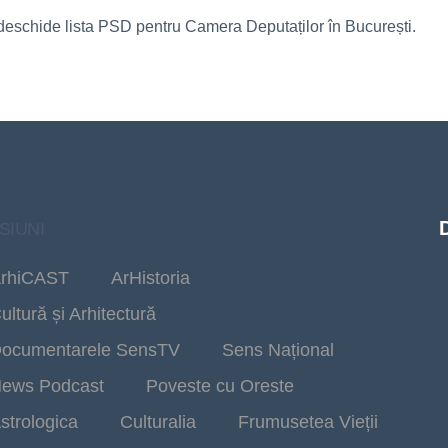
va deschide lista PSD pentru Camera Deputaților în București.
SIUNI
rhiCAST
ArHistoria
ultură și Arhitectură
ocumentarele SensTV
Sens Național
ews Podcast
Poveste cu Oreste
strologica
Culturalia
Frumusetea Vieții