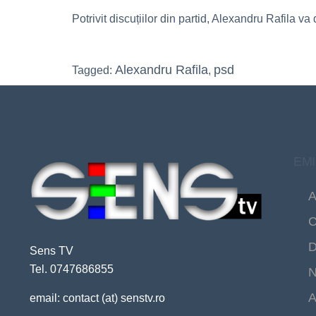
Potrivit discuțiilor din partid, Alexandru Rafila 
Alexandru Rafila
psd
Tagged:
,
EMI
A
C
D
Sens TV
Tel. 0747686855
N
A
email: contact (at) senstv.ro