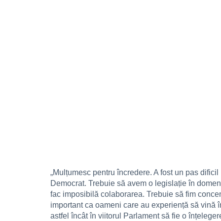
„Mulțumesc pentru încredere. A fost un pas difici
Democrat. Trebuie să avem o legislație în domeniul
fac imposibilă colaborarea. Trebuie să fim concent
important ca oameni care au experiență să vină împ
astfel încât în viitorul Parlament să fie o înțelege