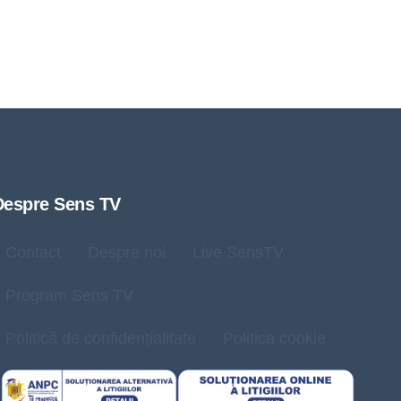
Despre Sens TV
Contact
Despre noi
Live SensTV
Program Sens TV
Politică de confidențialitate
Politica cookie