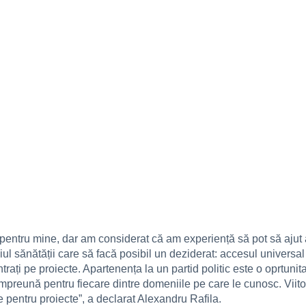
l pentru mine, dar am considerat că am experiență să pot să ajut
 sănătății care să facă posibil un deziderat: accesul universal l
rați pe proiecte. Apartenența la un partid politic este o oprtunit
reună pentru fiecare dintre domeniile pe care le cunosc. Viitoar
re pentru proiecte”, a declarat Alexandru Rafila.