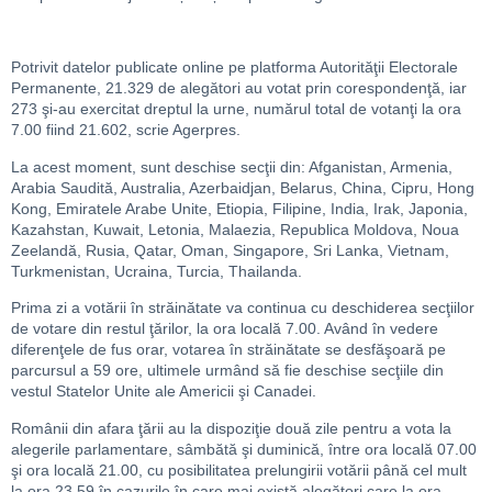
Potrivit datelor publicate online pe platforma Autorităţii Electorale
Permanente, 21.329 de alegători au votat prin corespondenţă, iar
273 şi-au exercitat dreptul la urne, numărul total de votanţi la ora
7.00 fiind 21.602, scrie Agerpres.
La acest moment, sunt deschise secţii din: Afganistan, Armenia,
Arabia Saudită, Australia, Azerbaidjan, Belarus, China, Cipru, Hong
Kong, Emiratele Arabe Unite, Etiopia, Filipine, India, Irak, Japonia,
Kazahstan, Kuwait, Letonia, Malaezia, Republica Moldova, Noua
Zeelandă, Rusia, Qatar, Oman, Singapore, Sri Lanka, Vietnam,
Turkmenistan, Ucraina, Turcia, Thailanda.
Prima zi a votării în străinătate va continua cu deschiderea secţiilor
de votare din restul ţărilor, la ora locală 7.00. Având în vedere
diferenţele de fus orar, votarea în străinătate se desfăşoară pe
parcursul a 59 ore, ultimele urmând să fie deschise secţiile din
vestul Statelor Unite ale Americii şi Canadei.
Românii din afara ţării au la dispoziţie două zile pentru a vota la
alegerile parlamentare, sâmbătă şi duminică, între ora locală 07.00
şi ora locală 21.00, cu posibilitatea prelungirii votării până cel mult
la ora 23.59 în cazurile în care mai există alegători care la ora