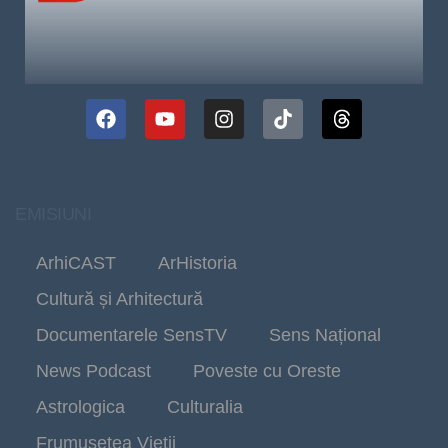
EMISIUNI
ArhiCAST
ArHistoria
Cultură și Arhitectură
Documentarele SensTV
Sens Național
News Podcast
Poveste cu Oreste
Astrologica
Culturalia
Frumusetea Vieții