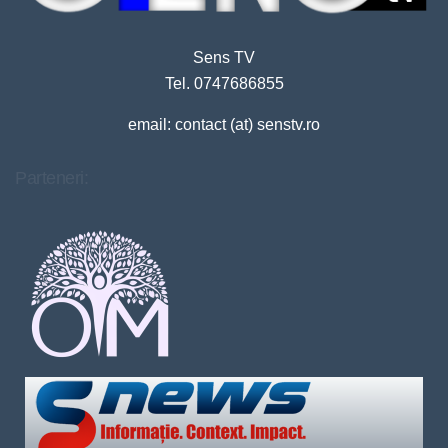
Sens TV
Tel. 0747686855
email: contact (at) senstv.ro
Parteneri: