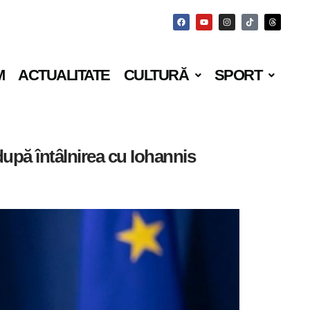
M
ACTUALITATE
CULTURĂ
SPORT
după întâlnirea cu Iohannis