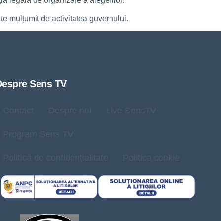
ia legală de organizare a alegerilor.
te mulțumit de activitatea guvernului.
Despre Sens TV
Contact
Despre noi
Live SensTV
Program Sens TV
Politică de confidențialitate
Politica cookie