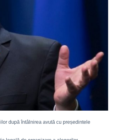
lor după întâlnirea avută cu președintele