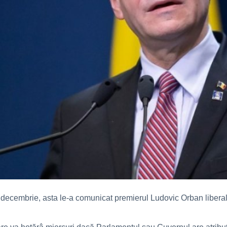
 decembrie, asta le-a comunicat premierul Ludovic Orban liberali