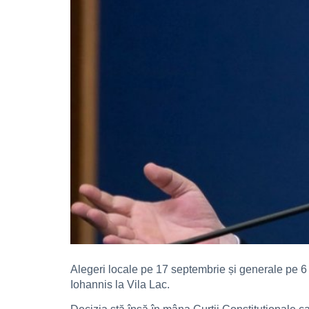
Alegeri locale pe 17 septembrie și generale pe 6
Iohannis la Vila Lac.