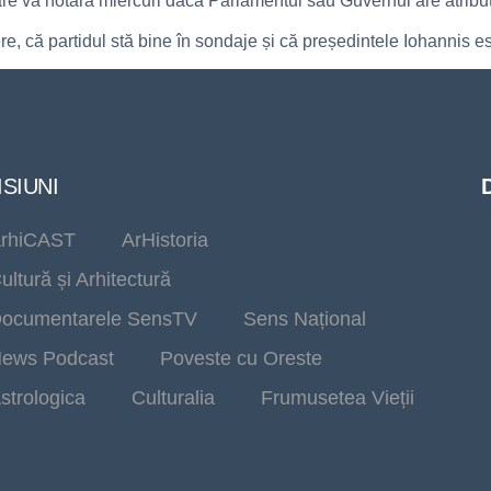
are va hotărâ miercuri dacă Parlamentul sau Guvernul are atribuț
, că partidul stă bine în sondaje și că președintele Iohannis es
SIUNI
rhiCAST
ArHistoria
ultură și Arhitectură
ocumentarele SensTV
Sens Național
ews Podcast
Poveste cu Oreste
strologica
Culturalia
Frumusetea Vieții