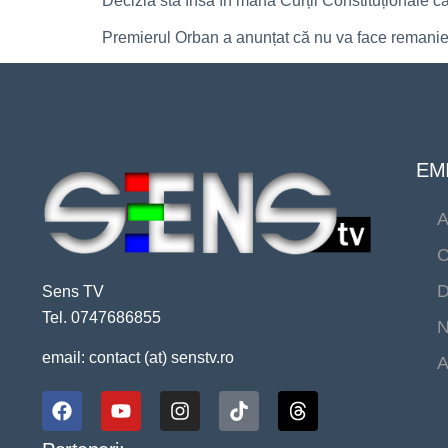
Decizia stă însă în mâna Curții Constituționale c
Premierul Orban a anunțat că nu va face remaniere
EMI
A
C
D
Sens TV
Tel. 0747686855
N
email: contact (at) senstv.ro
A