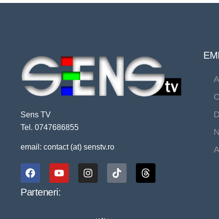
EMI
A
C
D
Sens TV
Tel. 0747686855
N
email: contact (at) senstv.ro
A
Parteneri: