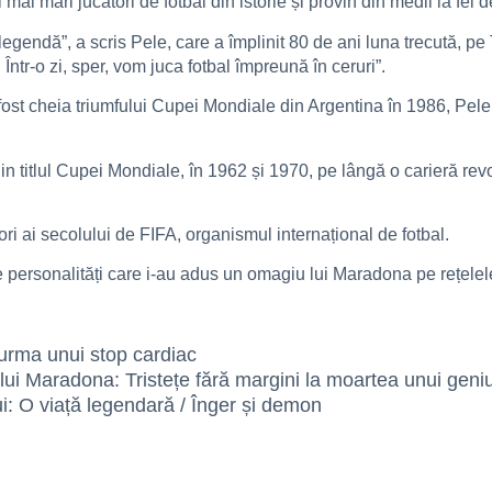
i mai mari jucători de fotbal din istorie și provin din medii la fel 
legendă”, a scris Pele, care a împlinit 80 de ani luna trecută, p
tr-o zi, sper, vom juca fotbal împreună în ceruri”.
fost cheia triumfului Cupei Mondiale din Argentina în 1986, Pele 
in titlul Cupei Mondiale, în 1962 și 1970, pe lângă o carieră revo
ri ai secolului de FIFA, organismul internațional de fotbal.
ersonalități care i-au adus un omagiu lui Maradona pe rețelele 
rma unui stop cardiac
ui Maradona: Tristețe fără margini la moartea unui geni
i: O viață legendară / Înger și demon