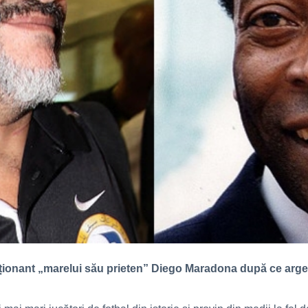
ionant „marelui său prieten” Diego Maradona după ce argentin