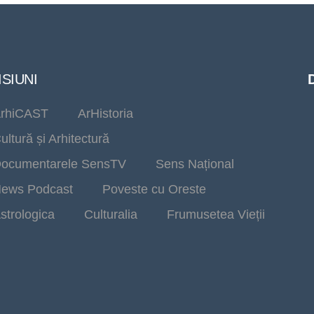
SIUNI
rhiCAST
ArHistoria
ultură și Arhitectură
ocumentarele SensTV
Sens Național
ews Podcast
Poveste cu Oreste
strologica
Culturalia
Frumusetea Vieții