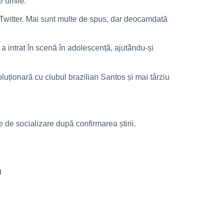
de umile.
e Twitter. Mai sunt multe de spus, dar deocamdată
a intrat în scenă în adolescență, ajutându-și
luționară cu clubul brazilian Santos și mai târziu
de socializare după confirmarea știrii.
u