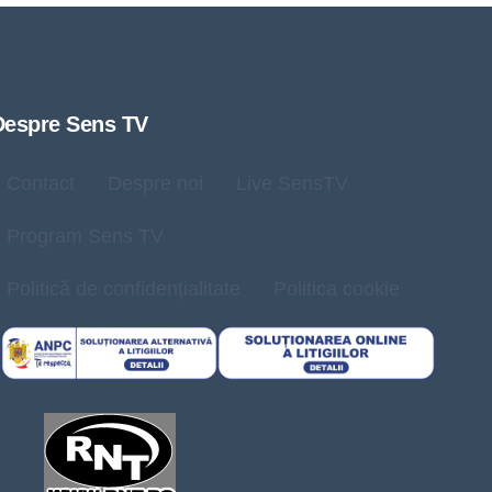
Despre Sens TV
Contact
Despre noi
Live SensTV
Program Sens TV
Politică de confidențialitate
Politica cookie