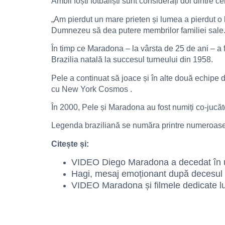
Ambii foști fotbaliști sunt considerați doi dintre ce
„Am pierdut un mare prieten și lumea a pierdut o 
Dumnezeu să dea putere membrilor familiei sale. În
În timp ce Maradona – la vârsta de 25 de ani – a 
Brazilia natală la succesul turneului din 1958.
Pele a continuat să joace și în alte două echipe d
cu New York Cosmos .
În 2000, Pele și Maradona au fost numiți co-jucăto
Legenda braziliană se număra printre numeroase p
Citește și:
VIDEO Diego Maradona a decedat în u
Hagi, mesaj emoționant după decesul l
VIDEO Maradona și filmele dedicate lu