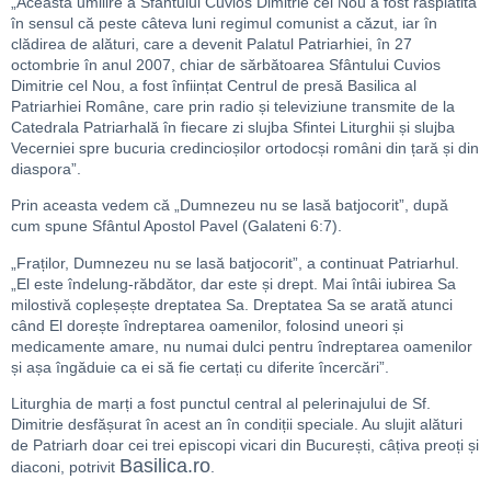
„Această umilire a Sfântului Cuvios Dimitrie cel Nou a fost răsplătită
în sensul că peste câteva luni regimul comunist a căzut, iar în
clădirea de alături, care a devenit Palatul Patriarhiei, în 27
octombrie în anul 2007, chiar de sărbătoarea Sfântului Cuvios
Dimitrie cel Nou, a fost înființat Centrul de presă Basilica al
Patriarhiei Române, care prin radio și televiziune transmite de la
Catedrala Patriarhală în fiecare zi slujba Sfintei Liturghii și slujba
Vecerniei spre bucuria credincioșilor ortodocși români din țară și din
diaspora”.
Prin aceasta vedem că „Dumnezeu nu se lasă batjocorit”, după
cum spune Sfântul Apostol Pavel (Galateni 6:7).
„Fraților, Dumnezeu nu se lasă batjocorit”, a continuat Patriarhul.
„El este îndelung-răbdător, dar este și drept. Mai întâi iubirea Sa
milostivă copleșește dreptatea Sa. Dreptatea Sa se arată atunci
când El dorește îndreptarea oamenilor, folosind uneori și
medicamente amare, nu numai dulci pentru îndreptarea oamenilor
și așa îngăduie ca ei să fie certați cu diferite încercări”.
Liturghia de marți a fost punctul central al pelerinajului de Sf.
Dimitrie desfășurat în acest an în condiții speciale. Au slujit alături
de Patriarh doar cei trei episcopi vicari din București, câțiva preoți și
Basilica.ro
diaconi, potrivit
.