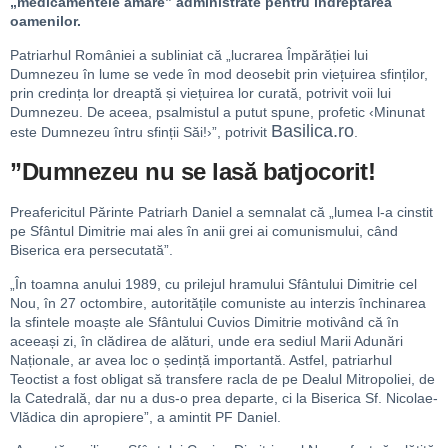
„medicamentele amare” administrate pentru îndreptarea
oamenilor.
Patriarhul României a subliniat că „lucrarea Împărăției lui
Dumnezeu în lume se vede în mod deosebit prin viețuirea sfinților,
prin credința lor dreaptă și viețuirea lor curată, potrivit voii lui
Dumnezeu. De aceea, psalmistul a putut spune, profetic ‹Minunat
Basilica.ro
este Dumnezeu întru sfinții Săi!›”, potrivit
.
”Dumnezeu nu se lasă batjocorit!
Preafericitul Părinte Patriarh Daniel a semnalat că „lumea l-a cinstit
pe Sfântul Dimitrie mai ales în anii grei ai comunismului, când
Biserica era persecutată”.
„În toamna anului 1989, cu prilejul hramului Sfântului Dimitrie cel
Nou, în 27 octombire, autoritățile comuniste au interzis închinarea
la sfintele moaște ale Sfântului Cuvios Dimitrie motivând că în
aceeași zi, în clădirea de alături, unde era sediul Marii Adunări
Naționale, ar avea loc o ședință importantă. Astfel, patriarhul
Teoctist a fost obligat să transfere racla de pe Dealul Mitropoliei, de
la Catedrală, dar nu a dus-o prea departe, ci la Biserica Sf. Nicolae-
Vlădica din apropiere”, a amintit PF Daniel.