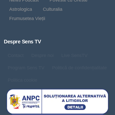
Astrologica
Culturalia
Frumusetea Vieții
Despre Sens TV
Contact
Despre noi
Live SensTV
Program Sens TV
Politică de confidențialitate
Politica cookie