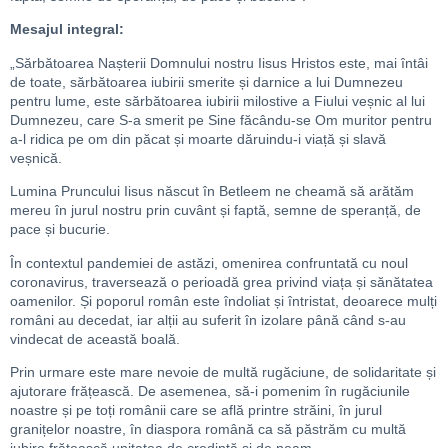
Mesajul integral:
„Sărbătoarea Nașterii Domnului nostru Iisus Hristos este, mai întâi
de toate, sărbătoarea iubirii smerite și darnice a lui Dumnezeu
pentru lume, este sărbătoarea iubirii milostive a Fiului veșnic al lui
Dumnezeu, care S-a smerit pe Sine făcându-se Om muritor pentru
a-l ridica pe om din păcat și moarte dăruindu-i viață și slavă
veșnică.
Lumina Pruncului Iisus născut în Betleem ne cheamă să arătăm
mereu în jurul nostru prin cuvânt și faptă, semne de speranță, de
pace și bucurie.
În contextul pandemiei de astăzi, omenirea confruntată cu noul
coronavirus, traversează o perioadă grea privind viața și sănătatea
oamenilor. Și poporul român este îndoliat și întristat, deoarece mulți
români au decedat, iar alții au suferit în izolare până când s-au
vindecat de această boală.
Prin urmare este mare nevoie de multă rugăciune, de solidaritate și
ajutorare frățească. De asemenea, să-i pomenim în rugăciunile
noastre și pe toți românii care se află printre străini, în jurul
granițelor noastre, în diaspora română ca să păstrăm cu multă