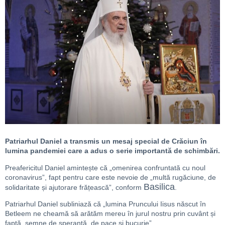
Patriarhul Daniel a transmis un mesaj special de Crăciun în
lumina pandemiei care a adus o serie importantă de schimbări.
Preafericitul Daniel amintește că „omenirea confruntată cu noul
coronavirus”, fapt pentru care este nevoie de „multă rugăciune, de
Basilica
solidaritate și ajutorare frățească”, conform
.
Patriarhul Daniel subliniază că „lumina Pruncului Iisus născut în
Betleem ne cheamă să arătăm mereu în jurul nostru prin cuvânt și
faptă, semne de speranță, de pace și bucurie”.