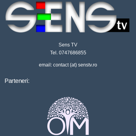
Sens TV
Tel. 0747686855
email: contact (at) senstv.ro
Parteneri: