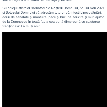
iubire frățească unitatea de credință și de neam.
Cu prilejul sfintelor sărbători ale Nașterii Domnului, Anului Nou 2021
și Botezului Domnului vă adresăm tuturor părintești binecuvântări,
doriri de sănătate și mântuire, pace și bucurie, fericire și mult ajutor
de la Dumnezeu în toată fapta cea bună dimpreună cu salutarea
tradițională: La mulți ani!”