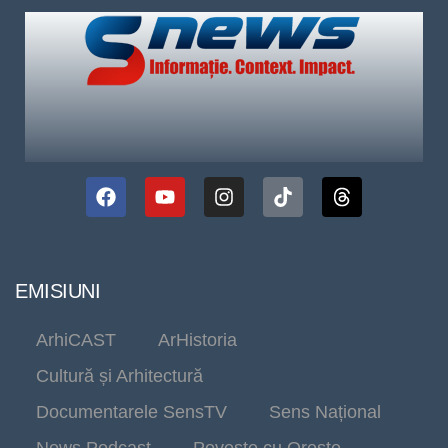
EMISIUNI
ArhiCAST
ArHistoria
Cultură și Arhitectură
Documentarele SensTV
Sens Național
News Podcast
Poveste cu Oreste