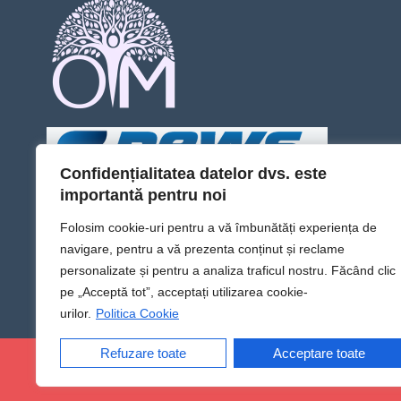
Confidențialitatea datelor dvs. este
importantă pentru noi
Folosim cookie-uri pentru a vă îmbunătăți experiența de
navigare, pentru a vă prezenta conținut și reclame
personalizate și pentru a analiza traficul nostru. Făcând clic
pe „Acceptă tot”, acceptați utilizarea cookie-
urilor.
Politica Cookie
Refuzare toate
Acceptare toate
@Sens TV | Dă sens omului din tine!