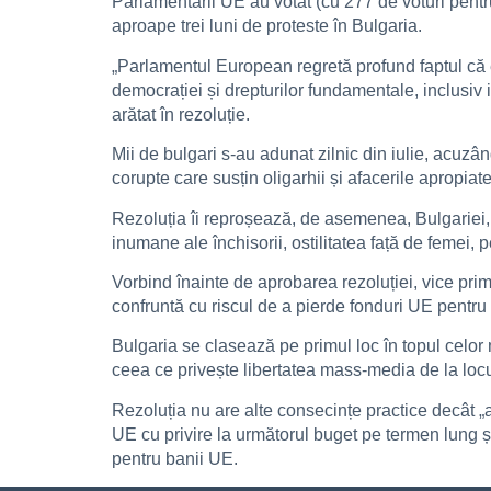
Parlamentarii UE au votat (cu 277 de voturi pentr
aproape trei luni de proteste în Bulgaria.
„Parlamentul European regretă profund faptul că ev
democrației și drepturilor fundamentale, inclusiv 
arătat în rezoluție.
Mii de bulgari s-au adunat zilnic din iulie, acuzâ
corupte care susțin oligarhii și afacerile apropi
Rezoluția îi reproșează, de asemenea, Bulgariei, 
inumane ale închisorii, ostilitatea față de femei,
Vorbind înainte de aprobarea rezoluției, vice pri
confruntă cu riscul de a pierde fonduri UE pentr
Bulgaria se clasează pe primul loc în topul celor
ceea ce privește libertatea mass-media de la locul 
Rezoluția nu are alte consecințe practice decât „
UE cu privire la următorul buget pe termen lung și
pentru banii UE.