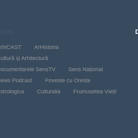
SIUNI
rhiCAST
ArHistoria
ultură și Arhitectură
ocumentarele SensTV
Sens Național
ews Podcast
Poveste cu Oreste
strologica
Culturalia
Frumusetea Vieții