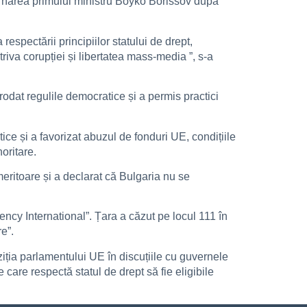
vernarea primului ministru Boyko Borissov după
espectării principiilor statului de drept,
riva corupției și libertatea mass-media ”, s-a
erodat regulile democratice și a permis practici
ce și a favorizat abuzul de fonduri UE, condițiile
oritare.
eritoare și a declarat că Bulgaria nu se
ncy International”. Țara a căzut pe locul 111 în
e”.
iția parlamentului UE în discuțiile cu guvernele
care respectă statul de drept să fie eligibile