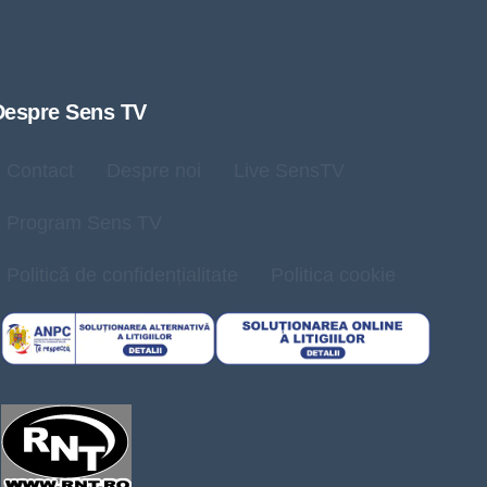
Despre Sens TV
Contact
Despre noi
Live SensTV
Program Sens TV
Politică de confidențialitate
Politica cookie