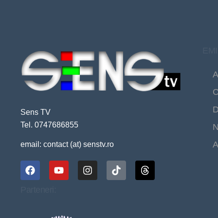
EMI
A
C
D
Sens TV
Tel. 0747686855
N
A
email: contact (at) senstv.ro
Parteneri: