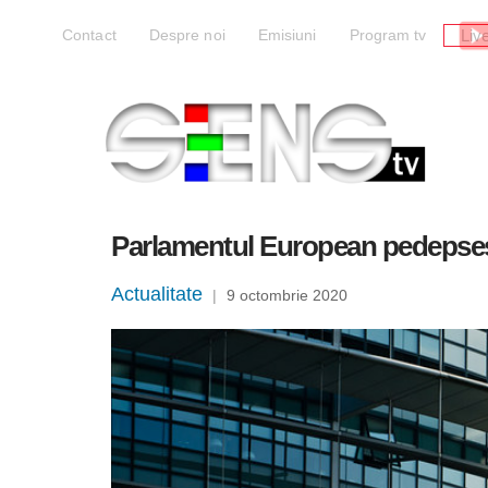
Liv
Contact
Despre noi
Emisiuni
Program tv
Parlamentul European pedepsește B
Actualitate
|
9 octombrie 2020