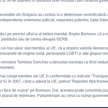
u și 56 de abțineri) în favoarea unei rezoluții care contestă gu
oluțiile din Bulgaria au condus la o deteriorare semnificativă a r
independența sistemului judiciar, separarea puterilor, lupta împot
ndu-l pe premiul aflat la al treilea mandat, Boyko Borissov, că a 
ate partidului său de centru-dreapta GERB.
cel mai sărac stat membru al UE, că a respins valorile democrati
 persoanele de origine romă, persoanele LGBTI și alte grupuri min
m-ministrul Tomislav Donchev a denunțat rezoluția ca fiind nedum
u moment.
 mai corupt membre ale UE în conformitate cu indicele ”Transpare
51 în 2007, când a aderat la UE, potrivit ”Reporteri fără frontier
a-l face de rușine” pe Borissov. Dar, aceasta poate consolida poz
 planul de redresare. Parlamentarii au cerut ca numai guvernele 