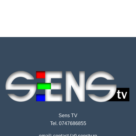
Sens TV
Tel. 0747686855
email: contact (at) senstv.ro