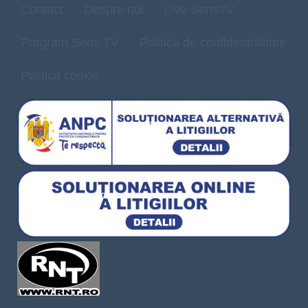
Contact
Despre noi
Live SensTV
Program Sens TV
Politică de confidențialitate
Politica cookie