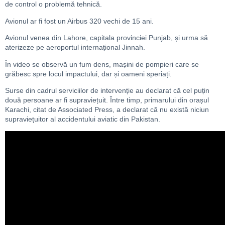
de control o problemă tehnică.
Avionul ar fi fost un Airbus 320 vechi de 15 ani.
Avionul venea din Lahore, capitala provinciei Punjab, și urma să
aterizeze pe aeroportul internațional Jinnah.
În video se observă un fum dens, mașini de pompieri care se
grăbesc spre locul impactului, dar și oameni speriați.
Surse din cadrul serviciilor de intervenție au declarat că cel puțin
două persoane ar fi supraviețuit. Între timp, primarului din orașul
Karachi, citat de Associated Press, a declarat că nu există niciun
supraviețuitor al accidentului aviatic din Pakistan.