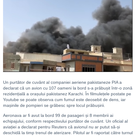
Un purtător de cuvânt al companiei aeriene pakistaneze PIA a
declarat că un avion cu 107 oameni la bord s-a prăbușit într-o zonă
rezidențială a orașului pakistanez Karachi. În filmulețele postate pe
Youtube se poate observa cum fumul este deosebit de dens, iar
mașinile de pompieri se grăbesc spre locul prăbușirii.
Aeronava ar fi avut la bord 99 de pasageri și 8 membrii ai
echipajului, conform respectivului purtător de cuvânt. Un oficial al
aviației a declarat pentru Reuters că avionul nu ar putut să-și
deschidă la timp trenul de aterizare. Pilotul ar fi raportat către turnul