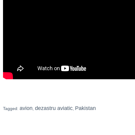
avion
dezastru aviatic
Pakistan
Tagged:
,
,