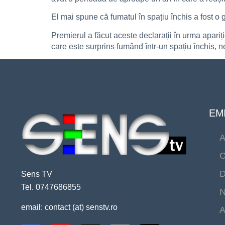
El mai spune că fumatul în spațiu închis a fost o g
Premierul a făcut aceste declarații în urma apariț
care este surprins fumând într-un spațiu închis,
EMI
A
C
D
Sens TV
Tel. 0747686855
N
email: contact (at) senstv.ro
A