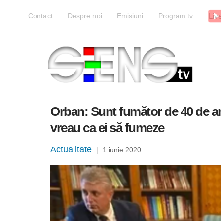
Liv
Contact
Despre noi
Emisiuni
Program tv
Orban: Sunt fumător de 40 de an
vreau ca ei să fumeze
Actualitate
|
1 iunie 2020