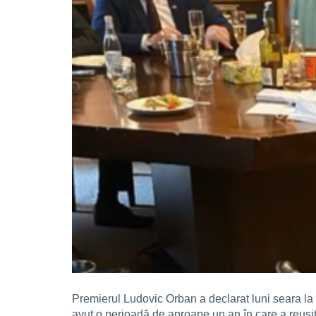
Premierul Ludovic Orban a declarat luni seara la 
avut o perioadă de aproape un an în care a reușit