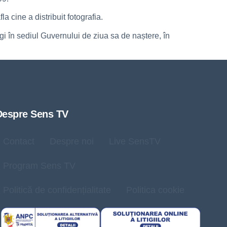
 cine a distribuit fotografia.
egi în sediul Guvernului de ziua sa de naștere, în
Despre Sens TV
Contact
Despre noi
Live SensTV
Program Sens TV
Politică de confidențialitate
Politica cookie