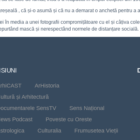
reșeală , că și-o asumă și că nu a demarat o anchetă pentru a afla
iei în media a unei fotografii compromițătoare cu el și câțiva col
 nepurtând mască și nerespectând normele de distanțare socială.
SIUNI
rhiCAST
ArHistoria
ultură și Arhitectură
ocumentarele SensTV
Sens Național
ews Podcast
Poveste cu Oreste
strologica
Culturalia
Frumusetea Vieții