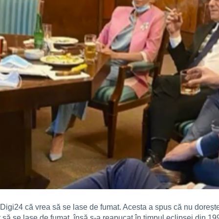
Digi24 că vrea să se lase de fumat. Acesta a spus că nu dorește 
 să se lase de fumat, însă s-a reapucat în timpul eclipsei din 19