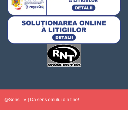
@Sens TV | Dă sens omului din tine!