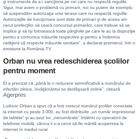
şi instrumente de a-i sancţiona pe cei care nu respectă regulile.
Sigur, mai avem o problemă cu primarii, noi nu putem de exemplu
să suspendăm autorizaţia unei terase care nu respectă regulile.
Autorizaţiile de funcţionare sunt date de primari şi de aceea am
cerut prefecţilor să ceară concursul primarilor, care trebuie să se
implice şi să îşi folosească toate pârghiile pe care le au la dispoziţie
pentru a comunica măsurile respective şi pentru a îndemna
cetăţenii să respecte măsurile sanitare”, a declarat premierul, într-o
emisiune la România TV.
Orban nu vrea redeschiderea școlilor
pentru moment
El a precizat că „până la o reducere semnificativă a numărului de
infectări zilnice, învăţământul se desfăşoară online”, citează
Agerpres
.
Ludovic Orban a spus că a fost crescut numărul şcolilor conectate
la internet cu peste 3.000, au fost distribuite „un număr impresionat
de tablete” şi au avut loc „nenumărate” întâlniri cu operatorii de
telefonie mobilă, cărora li s-a cerut să fie mărită acoperirea la
internet în mediul rural.