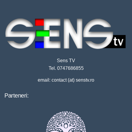
Sens TV
Tel. 0747686855
email: contact (at) senstv.ro
Parteneri: