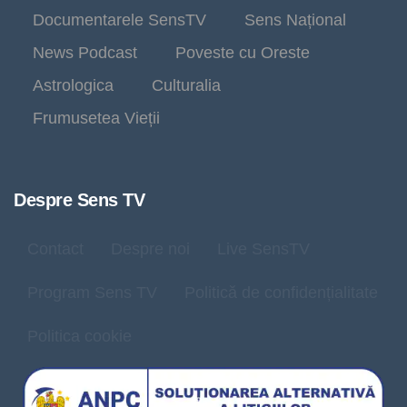
Documentarele SensTV
Sens Național
News Podcast
Poveste cu Oreste
Astrologica
Culturalia
Frumusetea Vieții
Despre Sens TV
Contact
Despre noi
Live SensTV
Program Sens TV
Politică de confidențialitate
Politica cookie