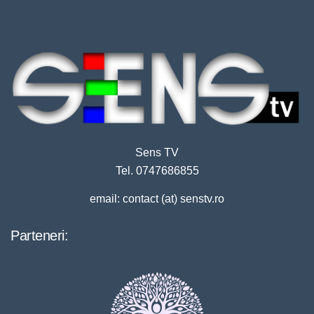
Sens TV
Tel. 0747686855
email: contact (at) senstv.ro
Parteneri: