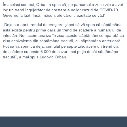
În același context, Orban a spus că, pe parcursul a zece zile a avut
loc un trend îngrijorător de creștere a noilor cazuri de COVID-19.
Guvernul a luat, însă, măsuri, ale căror „rezultate se văd”.
„Deja s-a oprit trendul de creştere şi pot să vă spun că săptămâna
asta există pentru prima oară un trend de scădere a numărului de
infectări. Noi facem analiza în ziua acestei săptămâni comparată cu
ziua echivalentă din săptămâna trecută, cu săptămâna anterioară.
Pot să vă spun că deja, cumulat pe șapte zile, avem un trend clar
de scădere cu peste 5.000 de cazuri mai puţin decât săptămâna
trecută”, a mai spus Ludovic Orban.