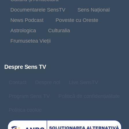
Documentarele SensTV
Sens Național
News Podcast
Poveste cu Oreste
Astrologica
Culturalia
Frumusetea Vieții
Despre Sens TV
Contact
Despre noi
Live SensTV
Program Sens TV
Politică de confidențialitate
Politica cookie