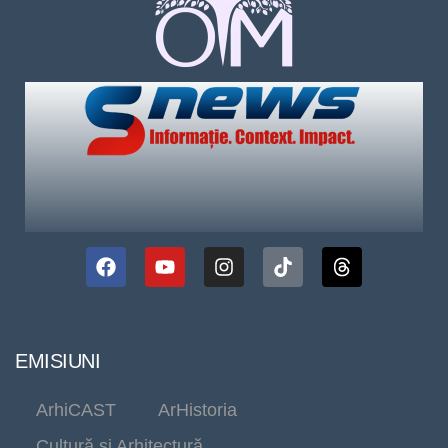
EMISIUNI
ArhiCAST
ArHistoria
Cultură și Arhitectură