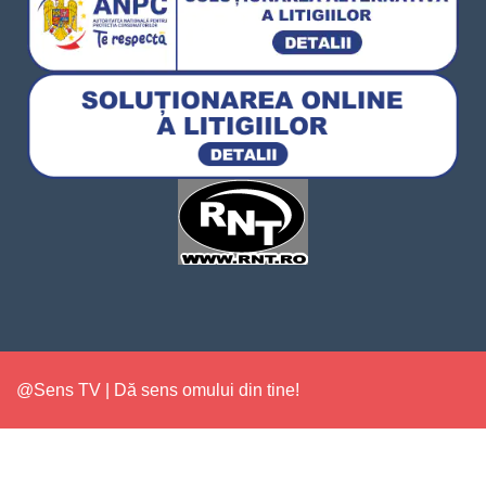
@Sens TV | Dă sens omului din tine!