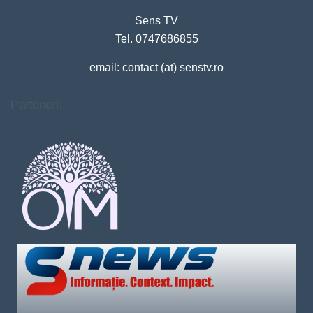
Sens TV
Tel. 0747686855
email: contact (at) senstv.ro
Parteneri: