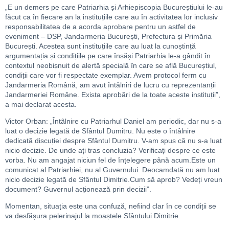
„E un demers pe care Patriarhia și Arhiepiscopia Bucureștiului le-au
făcut ca în fiecare an la instituțiile care au în activitatea lor inclusiv
responsabilitatea de a acorda aprobare pentru un astfel de
eveniment – DSP, Jandarmeria București, Prefectura și Primăria
București. Acestea sunt instituțiile care au luat la cunoștință
argumentația și condițiile pe care însăși Patriarhia le-a gândit în
contextul neobișnuit de alertă specială în care se află Bucureștiul,
condiții care vor fi respectate exemplar. Avem protocol ferm cu
Jandarmeria Română, am avut întâlniri de lucru cu reprezentanții
Jandarmeriei Române. Exista aprobări de la toate aceste instituții”,
a mai declarat acesta.
Victor Orban: „Întâlnire cu Patriarhul Daniel am periodic, dar nu s-a
luat o decizie legată de Sfântul Dumitru. Nu este o întâlnire
dedicată discuției despre Sfântul Dumitru. V-am spus că nu s-a luat
nicio decizie. De unde ați tras concluzia? Verificați despre ce este
vorba. Nu am angajat niciun fel de înțelegere până acum.Este un
comunicat al Patriarhiei, nu al Guvernului. Deocamdată nu am luat
nicio decizie legată de Sfântul Dimitrie.Cum să aprob? Vedeți vreun
document? Guvernul acționează prin decizii”.
Momentan, situația este una confuză, nefiind clar în ce condiții se
va desfășura pelerinajul la moaștele Sfântului Dimitrie.