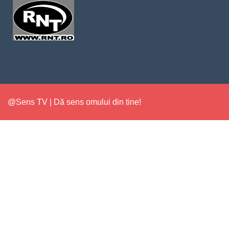
@Sens TV | Dă sens omului din tine!