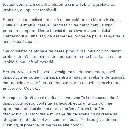
testată pentru a fi cea mai eficientă și mai fiabilă la prelevarea
probelor, au spus cercetătorii.
Studiul pilot a implicat o echipă de cercetători din Marea Britanie,
Chile și Germania, care au recrutat 37 de participanți la studiu
pentru a compara diferite tehnici de prelevare a cortizolului.
Cercetătorii au analizat, de asemenea, probe de păr și sânge de la
aceiași participanți.
S-a constatat că probele de ceară produc mai mult cortizol decât
probele de păr, iar tehnica de tamponare a urechii a fost cea mai
rapidă și mai ieftină metodă.
Herane-Vives și echipa sa investighează, de asemenea, dacă
dispozitivul ar putea fi utilizat pentru a măsura nivelurile de glucoză
din probele de ceară, pentru monitorizarea diabetului, și chiar a
anticorpilor Covid-19.
El a spus: „După acest studiu pilot va avea în final succes, dacă
dispozitivul nostru continuă să facă obiectul unui control mai
aprofundat în studiile mai mari, sperăm să transformăm
diagnosticul și îngrijirea a milioane de persoane cu depresie sau
afecțiuni legate de cortizol, cum ar fi boala Addison și sindromul
Cushing, și potențial numeroase alte condiții.”