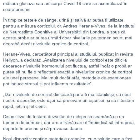
măsura glucoza sau anticorpii Covid-19 care se acumulează în
ceara urechii.
În timp ce testele de sânge, urină și salivă ar putea fi utilizate
pentru a măsura cortizolul, dr. Andres Herane-Vives, de la Institutul
de Neuroștiințe Cognitive al Universității din Londra, a spus că
aceste probe ar putea urmări doar nivelurile pe termen scurt, mai
degrabă decât nivelurile cronice de cortizol.
Herane-Vives, cercetătorul principal al studiului, publicat în revista
Heliyon, a declarat: „Analizarea nivelului de cortizol este dificilă
deoarece nivelurile hormonului pot fluctua, astfel încât o probă ar
putea să nu fie o reflectare exactă a nivelurilor cronice de cortizol
ale unei persoane. Mai mult decât atât, metodele de eșantionare
pot induce stresul și pot influența rezultatele”.
„Dar nivelurile de cortizol din ceară par a fi mai stabile și, cu noul
nostru dispozitiv, este ușor să prelevăm un eșantion și să îl testăm
rapid, ieftin și eficient”.
Dispozitivul de testare dezvoltat de echipa sa seamănă cu un
tampon de bumbac, dar are o frână care îl împiedică să intre prea
departe în ureche și să provoace daune.
Noul dispozitiv conține materiale organice, cu o soluție care a fost