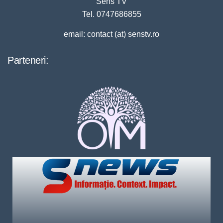
Sens TV
Tel. 0747686855
email: contact (at) senstv.ro
Parteneri: