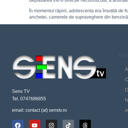
deplasarea într-o direcție necunoscută, a anunțat 
În momentul răpirii, adolescenta era însoțită de fra
anchetei, camerele de supraveghere din benzinărie
EMI
A
C
D
Sens TV
Tel. 0747686855
N
A
email: contact (at) senstv.ro