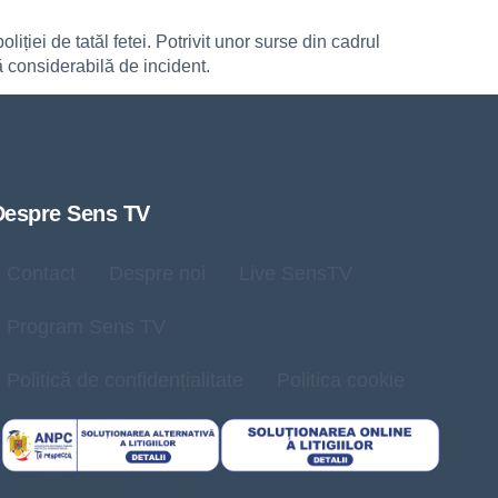
liției de tatăl fetei. Potrivit unor surse din cadrul
ă considerabilă de incident.
Despre Sens TV
Contact
Despre noi
Live SensTV
Program Sens TV
Politică de confidențialitate
Politica cookie