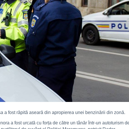
a a fost răpită aseară din apropierea unei benzinării din zonă.
minora a fost urcată cu forța de către un tânăr într-un autoturism