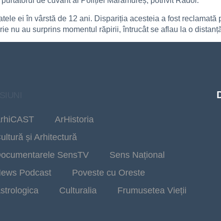
purtătorul de cuvânt al Poliției Maramureș, potrivit Rador.
tele ei în vârstă de 12 ani. Dispariția acesteia a fost reclamată po
 nu au surprins momentul răpirii, întrucât se aflau la o distanț
SIUNI
rhiCAST
ArHistoria
ultură și Arhitectură
ocumentarele SensTV
Sens Național
ews Podcast
Poveste cu Oreste
strologica
Culturalia
Frumusetea Vieții