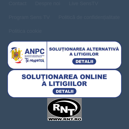
Contact
Despre noi
Live SensTV
Program Sens TV
Politică de confidențialitate
Politica cookie