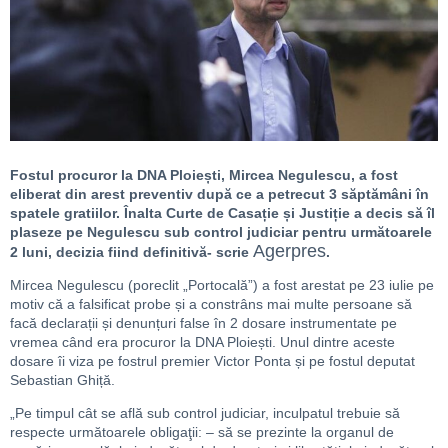
Fostul procuror la DNA Ploiești, Mircea Negulescu, a fost
eliberat din arest preventiv după ce a petrecut 3 săptămâni în
spatele gratiilor. Înalta Curte de Casație și Justiție a decis să îl
plaseze pe Negulescu sub control judiciar pentru următoarele
Agerpres
2 luni, decizia fiind definitivă- scrie
.
Mircea Negulescu (poreclit „Portocală”) a fost arestat pe 23 iulie pe
motiv că a falsificat probe și a constrâns mai multe persoane să
facă declarații și denunțuri false în 2 dosare instrumentate pe
vremea când era procuror la DNA Ploiești. Unul dintre aceste
dosare îi viza pe fostrul premier Victor Ponta și pe fostul deputat
Sebastian Ghiță.
„Pe timpul cât se află sub control judiciar, inculpatul trebuie să
respecte următoarele obligaţii: – să se prezinte la organul de