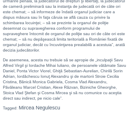
urmărire penală, la judecătorul de drepturi şi libertăţi, la judecătorul
de cameră preliminară sau la instanţa de judecată ori de câte ori
este chemat; – să informeze de îndată organul judiciar care a
dispus măsura sau în faţa căruia se află cauza cu privire la
schimbarea locuinţei; – să se prezinte la organul de poliţie
desemnat cu supravegherea conform programului de
supraveghere întocmit de organul de poliţie sau ori de câte ori este
chemat; – să nu depăşească limita teritorială a României fixată de
organul judiciar, decât cu încuviinţarea prealabilă a acestuia”, arată
decizia judecătorilor.
De asemenea, acesta nu trebuie să se apropie de „inculpaţii Savu
Alfred Virgil şi Iordache Mihai Iuliano, de persoanele vătămate Savu
Daniel, Ponta Victor Viorel, Ghiţă Sebastian-Aurelian, Chirilă Sorin
Adrian, Iordăchescu Ionuţ Alexandru şi de martorii Stroie Cecilia
Cristina, Bănică Monica Gabriela, Cosma Vlad Alexandru,
Păvăleanu Marcel Cristian, Alexe Răzvan, Biziniche Gheorghe,
Stoica Vlad Ştefan şi Cosma Mircea şi să nu comunice cu aceştia
direct sau indirect, pe nicio cale”.
Mircea Negulescu
Tagged: