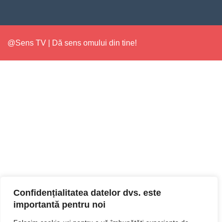
@Sens TV | Dă sens omului din tine!
Confidențialitatea datelor dvs. este
importantă pentru noi