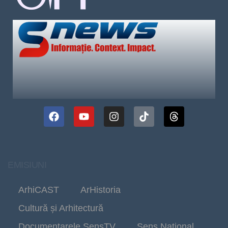
EMISIUNI
ArhiCAST
ArHistoria
Cultură și Arhitectură
Documentarele SensTV
Sens Național