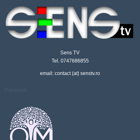
Sens TV
Tel. 0747686855
email: contact (at) senstv.ro
Parteneri: