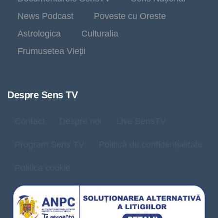
News Podcast
Poveste cu Oreste
Astrologica
Culturalia
Frumusetea Vieții
Despre Sens TV
Contact
Despre noi
Live SensTV
Program Sens TV
Politică de confidențialitate
Politica cookie