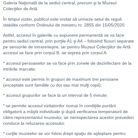
Galeria Naţională de la sediul central, precum şi la Muzeul
Colecţiilor de Artă.
În timpul vizitei, publicul este invitat să urmeze setul de reguli
stabilite conform Ordinului de ministru nr. 2855 din 15/05/2020.
Astfel, accesul în galeriile cu expunere permanentă se va face
pentru sediul central, prin porţile A1 şi A4 – folosind fluxuri separate
pe sensurile de intrare/ieşire, iar pentru Muzeul Colecţiilor de Artă
accesul se face prin corpul B, iar ieşirea prin corpul A:
* accesul persoanelor se va face prin zonele de dezinfectare de la
intrările marcate;
* accesul este permis în grupuri de maximum trei persoane
(exceptate sunt familiile cu doi sau mai mulţi copii);
* accesul grupurilor se face la un interval de 5 minute;
* se permite accesul vizitatorilor numai în condiţiile purtării
obligatorii a măştii individuale şi după verificarea temperaturii de
către reprezentantul muzeului, iar nerespectarea acestor prevederi
conduce la refuzarea accesului;
* curţile muzeelor se vor folosi drept spaţiu de aşteptare pentru