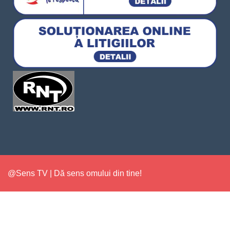
@Sens TV | Dă sens omului din tine!