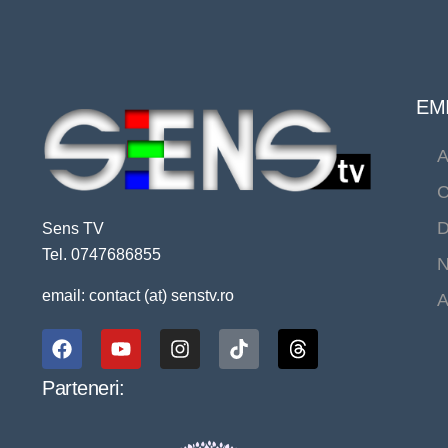
EMI
A
C
D
Sens TV
Tel. 0747686855
N
email: contact (at) senstv.ro
A
Parteneri: