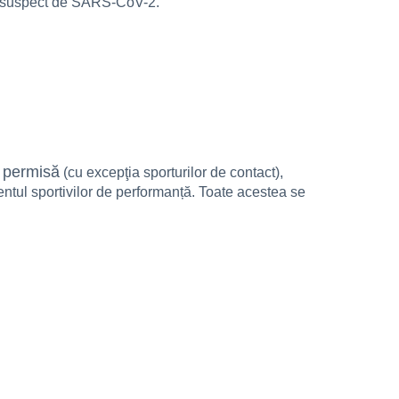
az suspect de SARS-CoV-2.
e permisă
(cu excepţia sporturilor de contact),
entul sportivilor de performanță. Toate acestea se