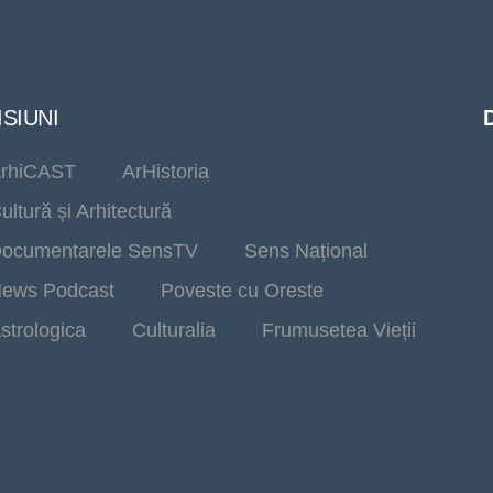
SIUNI
rhiCAST
ArHistoria
ultură și Arhitectură
ocumentarele SensTV
Sens Național
ews Podcast
Poveste cu Oreste
strologica
Culturalia
Frumusetea Vieții