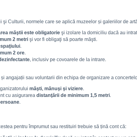
 şi Culturii, normele care se aplică muzeelor și galeriilor de art
rea măştii este obligatorie
şi izolare la domiciliu dacă au int
imum 2 metri
şi vor fi obligaţi să poarte măşti.
spaţiului
.
mum 2 ore
.
 dezinfectante
, inclusiv pe covoarele de la intrare.
și angajații sau voluntarii din echipa de organizare a concertelor 
organizatorului
măşti, mănuşi şi viziere
.
nt cu asigurarea
distanţării de minimum 1,5
metri
.
persoane
.
 acestea pentru împrumut sau restituiri trebuie să țină cont că: