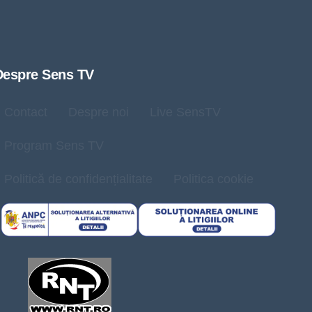
Despre Sens TV
Contact
Despre noi
Live SensTV
Program Sens TV
Politică de confidențialitate
Politica cookie