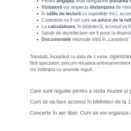
Pentru
angajați
, este obligatorie
purtarea 
Vizitatorii
vor respecta
distanţarea
de minim
În
sălile de lectură
cu suprafeţe mici, acces
Custodele va fi cel care
va aduce de la raf
La
calculatoare
, în bibliotecă, accesul va f
Soluții de dezinfectare vor fi puse la dispozi
Documentele
returnate intră în „carantină”
oganizare
Totodată, începând cu data de 1 iunie,
fără spectatori, precum reluarea antrenamentelor 
vor întâmpla cu anumite reguli.
Care sunt regulile pentru a vizita muzee și g
Cum se va face accesul în biblioteci de la 1
Concerte în aer liber. Cum se vor organiz