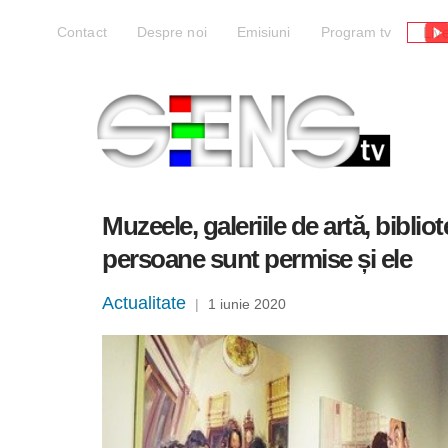
Liv
Contact
Despre noi
Emisiuni
Program tv
Muzeele, galeriile de artă, biblio
persoane sunt permise și ele
Actualitate
|
1 iunie 2020