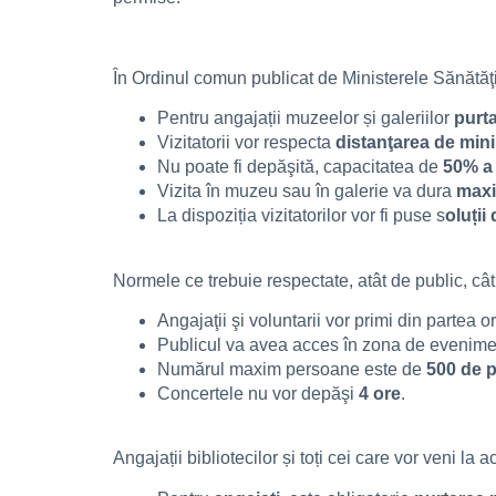
În Ordinul comun publicat de Ministerele Sănătăţii
Pentru angajații muzeelor și galeriilor
purta
Vizitatorii vor respecta
distanţarea de min
Nu poate fi depăşită, capacitatea de
50% a 
Vizita în muzeu sau în galerie va dura
maxi
La dispoziția vizitatorilor vor fi puse s
oluții
Normele ce trebuie respectate, atât de public, cât 
Angajaţii şi voluntarii vor primi din partea 
Publicul va avea acces în zona de evenime
Numărul maxim persoane este de
500
de 
Concertele nu vor depăşi
4 ore
.
Angajații bibliotecilor și toți cei care vor veni la