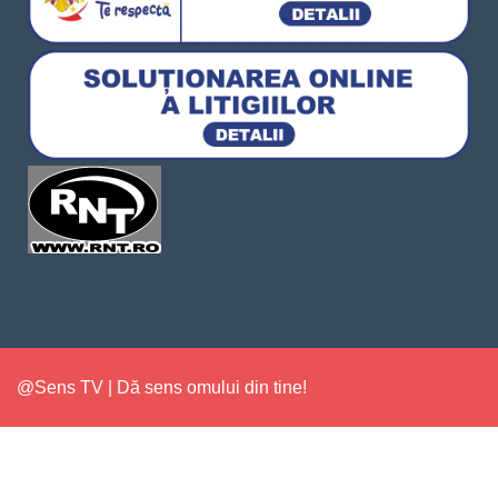
@Sens TV | Dă sens omului din tine!