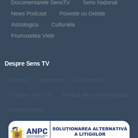
Documentarele SensTV
Sens Național
News Podcast
Poveste cu Oreste
Astrologica
Culturalia
Frumusetea Vieții
Despre Sens TV
Contact
Despre noi
Live SensTV
Program Sens TV
Politică de confidențialitate
Politica cookie