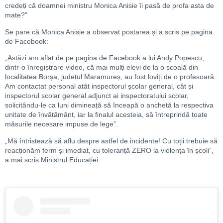
credeți că doamnei ministru Monica Anisie îi pasă de profa asta de
mate?”
Se pare că Monica Anisie a observat postarea și a scris pe pagina
de Facebook:
„Astăzi am aflat de pe pagina de Facebook a lui Andy Popescu,
dintr-o înregistrare video, că mai mulți elevi de la o școală din
localitatea Borșa, județul Maramureș, au fost loviți de o profesoară.
Am contactat personal atât inspectorul școlar general, cât și
inspectorul școlar general adjunct ai inspectoratului școlar,
solicitându-le ca luni dimineață să înceapă o anchetă la respectiva
unitate de învățământ, iar la finalul acesteia, să întreprindă toate
măsurile necesare impuse de lege”.
„Mă întristează să aflu despre astfel de incidente! Cu toții trebuie să
reacționăm ferm și imediat, cu toleranță ZERO la violența în școli”,
a mai scris Ministrul Educației.