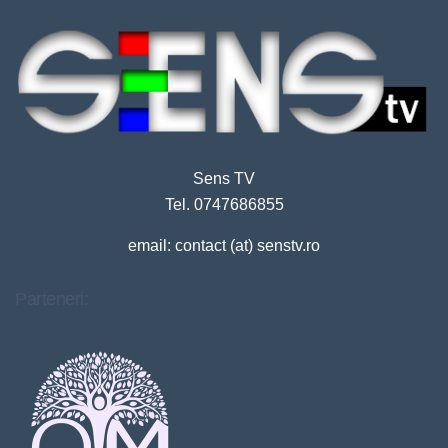
Sens TV
Tel. 0747686855
email: contact (at) senstv.ro
Parteneri: