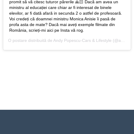
promit să vă citesc tuturor părerile 🙏🏻 Dacă am avea un
ministru al educației care chiar ar fi interesat de binele
elevilor, ar fi dată afară in secunda 2 o astfel de profesoară.
Voi credeți că doamnei ministru Monica Anisie îi pasă de
profa asta de mate? Dacă mai aveți exemple filmate din
România, scrieți-mi aici pe Insta vă rog.
O postare distribuită de
Andy Popescu-Cars & Lifestyle
(@andypopescuvlogs) pe