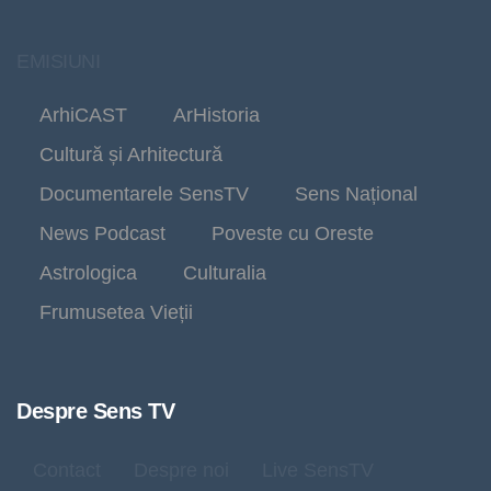
EMISIUNI
ArhiCAST
ArHistoria
Cultură și Arhitectură
Documentarele SensTV
Sens Național
News Podcast
Poveste cu Oreste
Astrologica
Culturalia
Frumusetea Vieții
Despre Sens TV
Contact
Despre noi
Live SensTV