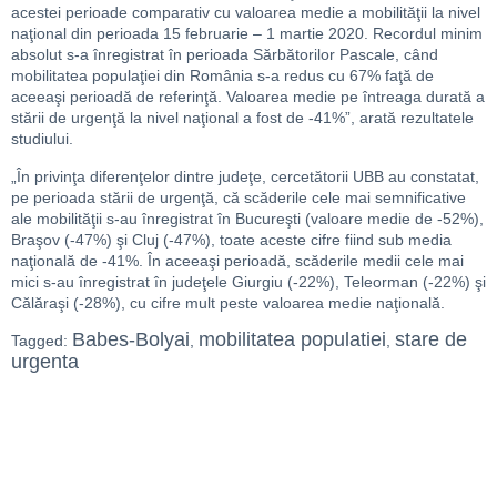
acestei perioade comparativ cu valoarea medie a mobilităţii la nivel
naţional din perioada 15 februarie – 1 martie 2020. Recordul minim
absolut s-a înregistrat în perioada Sărbătorilor Pascale, când
mobilitatea populaţiei din România s-a redus cu 67% faţă de
aceeaşi perioadă de referinţă. Valoarea medie pe întreaga durată a
stării de urgenţă la nivel naţional a fost de -41%”, arată rezultatele
studiului.
„În privinţa diferenţelor dintre judeţe, cercetătorii UBB au constatat,
pe perioada stării de urgenţă, că scăderile cele mai semnificative
ale mobilităţii s-au înregistrat în Bucureşti (valoare medie de -52%),
Braşov (-47%) şi Cluj (-47%), toate aceste cifre fiind sub media
naţională de -41%. În aceeaşi perioadă, scăderile medii cele mai
mici s-au înregistrat în judeţele Giurgiu (-22%), Teleorman (-22%) şi
Călăraşi (-28%), cu cifre mult peste valoarea medie naţională.
Babes-Bolyai
mobilitatea populatiei
stare de
Tagged:
,
,
urgenta