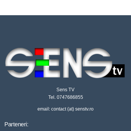
Sens TV
Tel. 0747686855
email: contact (at) senstv.ro
Parteneri: