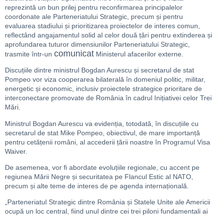
reprezintă un bun prilej pentru reconfirmarea principalelor
coordonate ale Parteneriatului Strategic, precum și pentru
evaluarea stadiului și prioritizarea proiectelor de interes comun,
reflectând angajamentul solid al celor două țări pentru extinderea și
aprofundarea tuturor dimensiunilor Parteneriatului Strategic,
comunicat
trasmite într-un
Ministerul afacerilor externe.
Discuțiile dintre ministrul Bogdan Aurescu și secretarul de stat
Pompeo vor viza cooperarea bilaterală în domeniul politic, militar,
energetic și economic, inclusiv proiectele strategice prioritare de
interconectare promovate de România în cadrul Inițiativei celor Trei
Mări.
Ministrul Bogdan Aurescu va evidenția, totodată, în discuțiile cu
secretarul de stat Mike Pompeo, obiectivul, de mare importanță
pentru cetățenii români, al accederii țării noastre în Programul Visa
Waiver.
De asemenea, vor fi abordate evoluțiile regionale, cu accent pe
regiunea Mării Negre și securitatea pe Flancul Estic al NATO,
precum și alte teme de interes de pe agenda internațională.
„Parteneriatul Strategic dintre România și Statele Unite ale Americii
ocupă un loc central, fiind unul dintre cei trei piloni fundamentali ai