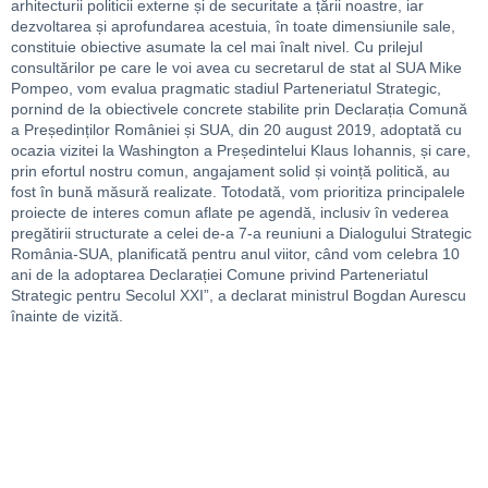
arhitecturii politicii externe și de securitate a țării noastre, iar
dezvoltarea și aprofundarea acestuia, în toate dimensiunile sale,
constituie obiective asumate la cel mai înalt nivel. Cu prilejul
consultărilor pe care le voi avea cu secretarul de stat al SUA Mike
Pompeo, vom evalua pragmatic stadiul Parteneriatul Strategic,
pornind de la obiectivele concrete stabilite prin Declarația Comună
a Președinților României și SUA, din 20 august 2019, adoptată cu
ocazia vizitei la Washington a Președintelui Klaus Iohannis, și care,
prin efortul nostru comun, angajament solid și voință politică, au
fost în bună măsură realizate. Totodată, vom prioritiza principalele
proiecte de interes comun aflate pe agendă, inclusiv în vederea
pregătirii structurate a celei de-a 7-a reuniuni a Dialogului Strategic
România-SUA, planificată pentru anul viitor, când vom celebra 10
ani de la adoptarea Declarației Comune privind Parteneriatul
Strategic pentru Secolul XXI”, a declarat ministrul Bogdan Aurescu
înainte de vizită.