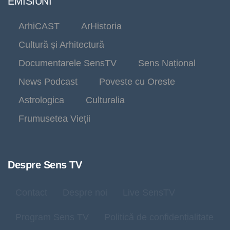
EMISIUNI
ArhiCAST
ArHistoria
Cultură și Arhitectură
Documentarele SensTV
Sens Național
News Podcast
Poveste cu Oreste
Astrologica
Culturalia
Frumusetea Vieții
Despre Sens TV
Contact
Despre noi
Live SensTV
Program Sens TV
Politică de confidențialitate