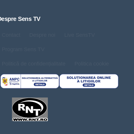
Despre Sens TV
Contact
Despre noi
Live SensTV
Program Sens TV
Politică de confidențialitate
Politica cookie