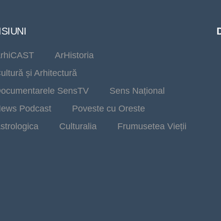
SIUNI
rhiCAST
ArHistoria
ultură și Arhitectură
ocumentarele SensTV
Sens Național
ews Podcast
Poveste cu Oreste
strologica
Culturalia
Frumusetea Vieții