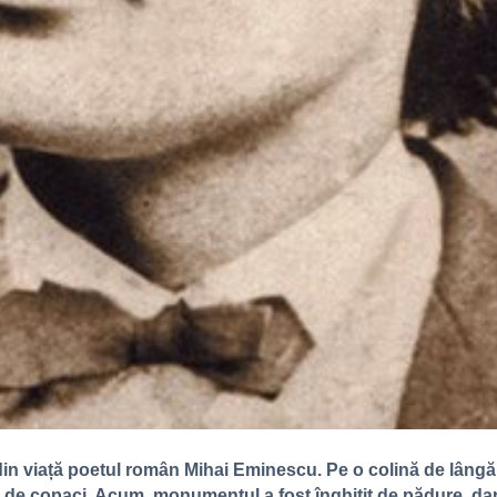
din viață poetul român Mihai Eminescu. Pe o colină de lângă
de copaci. Acum, monumentul a fost înghițit de pădure, dar a