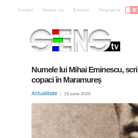
Liv
Contact
Despre noi
Emisiuni
Program tv
Numele lui Mihai Eminescu, scris
copaci în Maramureș
Actualitate
|
15 iunie 2020