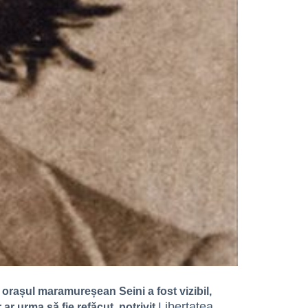
 orașul maramureșean Seini a fost vizibil,
Libertatea
r urma să fie refăcut, potrivit
.