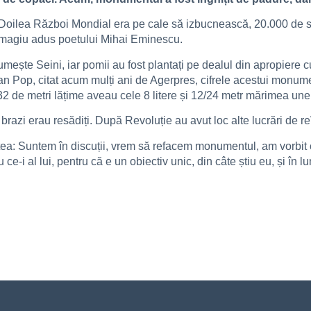
 Doilea Război Mondial era pe cale să izbucnească, 20.000 de sol
omagiu adus poetului Mihai Eminescu.
umește Seini, iar pomii au fost plantați pe dealul din apropier
 Pop, citat acum mulți ani de Agerpres, cifrele acestui monument 
 de metri lățime aveau cele 8 litere și 12/24 metr mărimea unei 
ii brazi erau resădiți. După Revoluție au avut loc alte lucrări de r
tea: Suntem în discuții, vrem să refacem monumentul, am vorbit 
 ce-i al lui, pentru că e un obiectiv unic, din câte știu eu, și în l