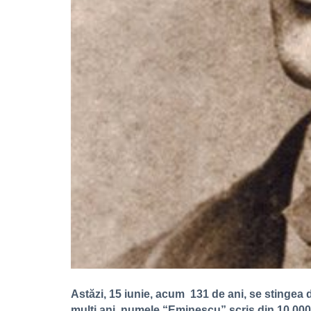
Astăzi, 15 iunie, acum 131 de ani, se stingea 
mulți ani, numele “Eminescu” scris din 10.000 