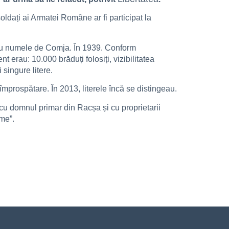
dați ai Armatei Române ar fi participat la
e cu numele de Comja. În 1939. Conform
erau: 10.000 brăduți folosiți, vizibilitatea
singure litere.
eîmprospătare. În 2013, literele încă se distingeau.
cu domnul primar din Racșa și cu proprietarii
ume”.