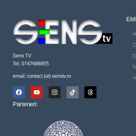
EMI
A
C
D
Sens TV
Tel. 0747686855
N
email: contact (at) senstv.ro
A
Parteneri: