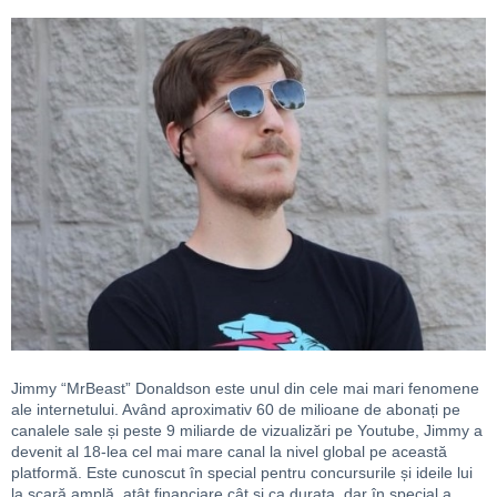
Jimmy “MrBeast” Donaldson este unul din cele mai mari fenomene
ale internetului. Având aproximativ 60 de milioane de abonați pe
canalele sale și peste 9 miliarde de vizualizări pe Youtube, Jimmy a
devenit al 18-lea cel mai mare canal la nivel global pe această
platformă. Este cunoscut în special pentru concursurile și ideile lui
la scară amplă, atât financiare cât și ca durata, dar în special a