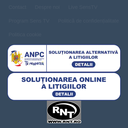
Contact
Despre noi
Live SensTV
Program Sens TV
Politică de confidențialitate
Politica cookie