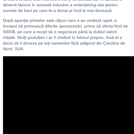
devenit faimos în această industrie a entertaining-ului pentru
sumele de bani pe care le-a donat și încă le mai donează.
După apariția primelor sale clipuri care s-au viralizat rapid, a
început să primească diferite sponsorizări, prima să oferta fiind de
5000$, pe care a reușit să o negocieze până la dublul valorii
inițiale. Mulți youtuberi i-ar fi cheltuit în folosul propriu, însă el a
decis să îi doneze pe toți oamenilor fără adăpost din Carolina de
Nord, SUA.