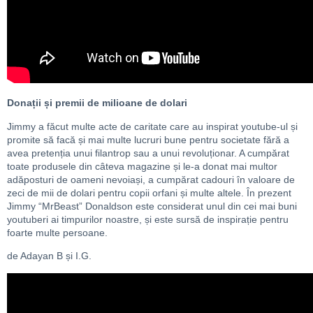
Donații și premii de milioane de dolari
Jimmy a făcut multe acte de caritate care au inspirat youtube-ul și
promite să facă și mai multe lucruri bune pentru societate fără a
avea pretenția unui filantrop sau a unui revoluționar. A cumpărat
toate produsele din câteva magazine și le-a donat mai multor
adăposturi de oameni nevoiași, a cumpărat cadouri în valoare de
zeci de mii de dolari pentru copii orfani și multe altele. În prezent
Jimmy “MrBeast” Donaldson este considerat unul din cei mai buni
youtuberi ai timpurilor noastre, și este sursă de inspirație pentru
foarte multe persoane.
de Adayan B și I.G.