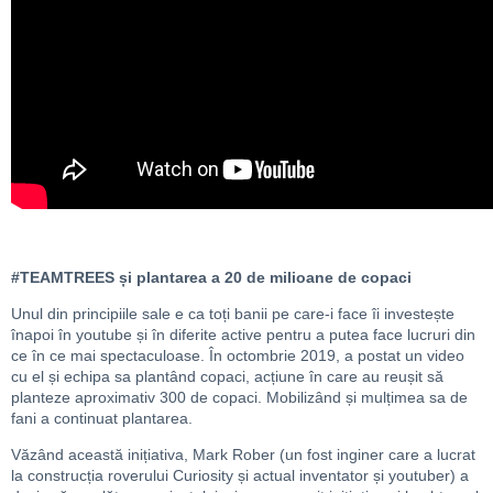
#TEAMTREES și plantarea a 20 de milioane de copaci
Unul din principiile sale e ca toți banii pe care-i face îi investește
înapoi în youtube și în diferite active pentru a putea face lucruri din
ce în ce mai spectaculoase. În octombrie 2019, a postat un video
cu el și echipa sa plantând copaci, acțiune în care au reușit să
planteze aproximativ 300 de copaci. Mobilizând și mulțimea sa de
fani a continuat plantarea.
Văzând această inițiativa, Mark Rober (un fost inginer care a lucrat
la construcția roverului Curiosity și actual inventator și youtuber) a