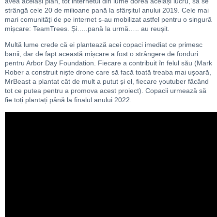
avea același plan, tot internetul din lume dorea același lucru, să se
strângă cele 20 de milioane pană la sfârșitul anului 2019. Cele mai
mari comunități de pe internet s-au mobilizat astfel pentru o singură
mișcare: TeamTrees. Și…..pană la urmă….. au reușit.
Multă lume crede că ei plantează acei copaci imediat ce primesc
banii, dar de fapt această mișcare a fost o strângere de fonduri
pentru Arbor Day Foundation. Fiecare a contribuit în felul său (Mark
Rober a construit niște drone care să facă toată treaba mai ușoară,
MrBeast a plantat cât de mult a putut și el, fiecare youtuber făcând
tot ce putea pentru a promova acest proiect). Copacii urmează să
fie toți plantați până la finalul anului 2022.