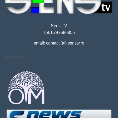
Sens TV
Tel. 0747686855
email: contact (at) senstv.ro
Parteneri: