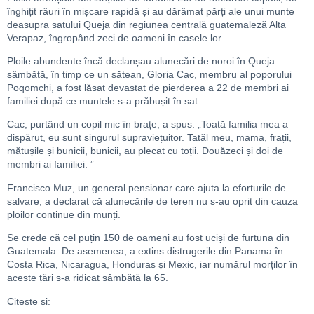
înghițit râuri în mișcare rapidă și au dărâmat părți ale unui munte
deasupra satului Queja din regiunea centrală guatemaleză Alta
Verapaz, îngropând zeci de oameni în casele lor.
Ploile abundente încă declanșau alunecări de noroi în Queja
sâmbătă, în timp ce un sătean, Gloria Cac, membru al poporului
Poqomchi, a fost lăsat devastat de pierderea a 22 de membri ai
familiei după ce muntele s-a prăbușit în sat.
Cac, purtând un copil mic în brațe, a spus: „Toată familia mea a
dispărut, eu sunt singurul supraviețuitor. Tatăl meu, mama, frații,
mătușile și bunicii, bunicii, au plecat cu toții. Douăzeci și doi de
membri ai familiei. ”
Francisco Muz, un general pensionar care ajuta la eforturile de
salvare, a declarat că alunecările de teren nu s-au oprit din cauza
ploilor continue din munți.
Se crede că cel puțin 150 de oameni au fost uciși de furtuna din
Guatemala. De asemenea, a extins distrugerile din Panama în
Costa Rica, Nicaragua, Honduras și Mexic, iar numărul morților în
aceste țări s-a ridicat sâmbătă la 65.
Citește și: