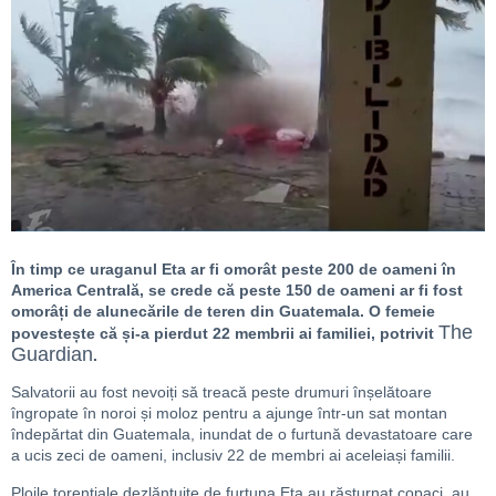
În timp ce uraganul Eta ar fi omorât peste 200 de oameni în
America Centrală, se crede că peste 150 de oameni ar fi fost
omorâți de alunecările de teren din Guatemala. O femeie
The
povestește că și-a pierdut 22 membrii ai familiei, potrivit
Guardian
.
Salvatorii au fost nevoiți să treacă peste drumuri înșelătoare
îngropate în noroi și moloz pentru a ajunge într-un sat montan
îndepărtat din Guatemala, inundat de o furtună devastatoare care
a ucis zeci de oameni, inclusiv 22 de membri ai aceleiași familii.
Ploile torențiale dezlănțuite de furtuna Eta au răsturnat copaci, au