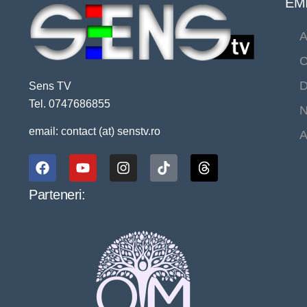
EMI
A
C
D
Sens TV
Tel. 0747686855
N
email: contact (at) senstv.ro
A
Parteneri: