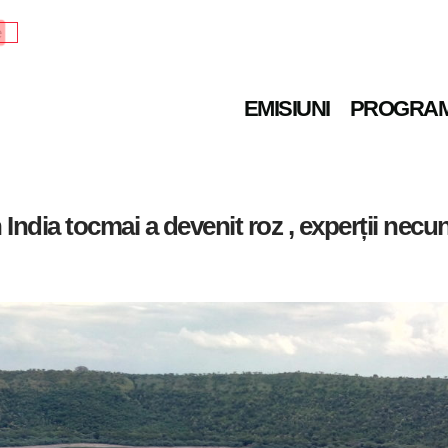
e
EMISIUNI
PROGRA
n India tocmai a devenit roz , experții ne