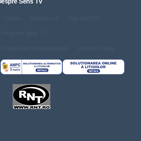
Despre Sens TV
Contact
Despre noi
Live SensTV
Program Sens TV
Politică de confidențialitate
Politica cookie