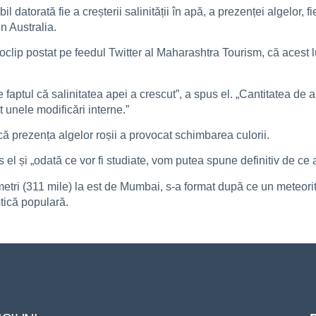
datorată fie a creșterii salinității în apă, a prezenței algelor, 
n Australia.
lip postat pe feedul Twitter al Maharashtra Tourism, că acest lucr
aptul că salinitatea apei a crescut”, a spus el. „Cantitatea de ap
t unele modificări interne.”
că prezența algelor roșii a provocat schimbarea culorii.
 el și „odată ce vor fi studiate, vom putea spune definitiv de ce a
ometri (311 mile) la est de Mumbai, s-a format după ce un meteor
stică populară.