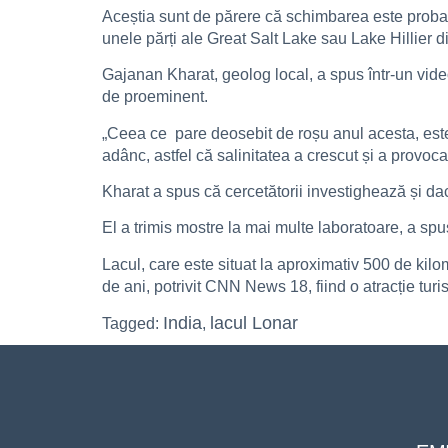
Aceștia sunt de părere că schimbarea este probabil 
unele părți ale Great Salt Lake sau Lake Hillier di
Gajanan Kharat, geolog local, a spus într-un videoc
de proeminent.
„Ceea ce pare deosebit de roșu anul acesta, este f
adânc, astfel că salinitatea a crescut și a provoca
Kharat a spus că cercetătorii investighează și da
El a trimis mostre la mai multe laboratoare, a spus
Lacul, care este situat la aproximativ 500 de kil
de ani, potrivit CNN News 18, fiind o atracție turi
India
lacul Lonar
Tagged:
,