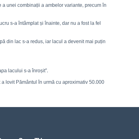
fie a unei combinații a ambelor variante, precum în
u s-a întâmplat și înainte, dar nu a fost la fel
ă din lac s-a redus, iar lacul a devenit mai puțin
pa lacului s-a înroșit”.
it a lovit Pământul în urmă cu aproximativ 50.000