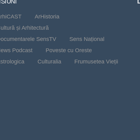
SIUNI
rhiCAST
ArHistoria
ultură și Arhitectură
ocumentarele SensTV
Sens Național
ews Podcast
Poveste cu Oreste
strologica
Culturalia
Frumusetea Vieții