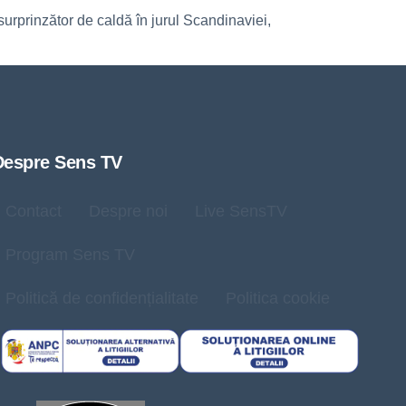
urprinzător de caldă în jurul Scandinaviei,
Despre Sens TV
Contact
Despre noi
Live SensTV
Program Sens TV
Politică de confidențialitate
Politica cookie