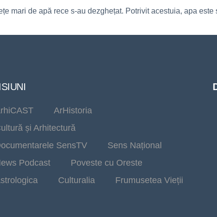
 mari de apă rece s-au dezghețat. Potrivit acestuia, apa este s
SIUNI
rhiCAST
ArHistoria
ultură și Arhitectură
ocumentarele SensTV
Sens Național
ews Podcast
Poveste cu Oreste
strologica
Culturalia
Frumusetea Vieții