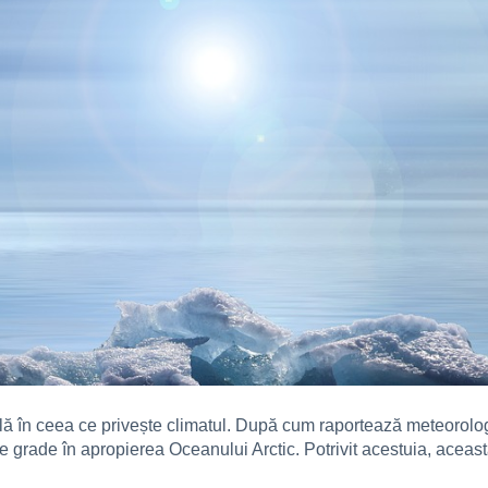
lă în ceea ce privește climatul. După cum raportează meteorolog
de grade în apropierea Oceanului Arctic. Potrivit acestuia, aceas