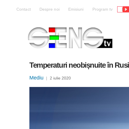
Liv
Contact
Despre noi
Emisiuni
Program tv
Temperaturi neobișnuite în Rusia
Mediu
|
2 iulie 2020