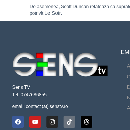
De asemenea, Scott Duncan relatează că suprafețe
Le Soir
potrivit
.
EMI
A
C
D
Sens TV
Tel. 0747686855
N
email: contact (at) senstv.ro
A