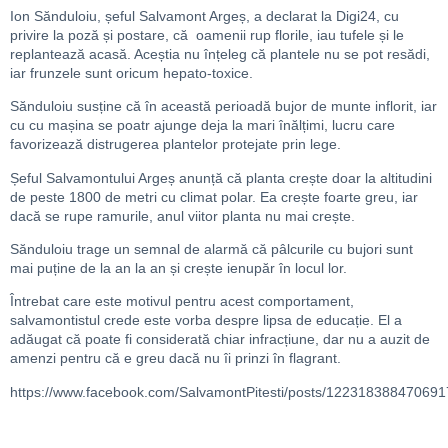
Ion Sănduloiu, șeful Salvamont Argeș, a declarat la Digi24, cu
privire la poză și postare, că oamenii rup florile, iau tufele și le
replantează acasă. Aceștia nu înțeleg că plantele nu se pot resădi,
iar frunzele sunt oricum hepato-toxice.
Sănduloiu susține că în această perioadă bujor de munte inflorit, iar
cu cu mașina se poatr ajunge deja la mari înălțimi, lucru care
favorizează distrugerea plantelor protejate prin lege.
Șeful Salvamontului Argeș anunță că planta crește doar la altitudini
de peste 1800 de metri cu climat polar. Ea crește foarte greu, iar
dacă se rupe ramurile, anul viitor planta nu mai crește.
Sănduloiu trage un semnal de alarmă că pâlcurile cu bujori sunt
mai puține de la an la an și crește ienupăr în locul lor.
Întrebat care este motivul pentru acest comportament,
salvamontistul crede este vorba despre lipsa de educație. El a
adăugat că poate fi considerată chiar infracțiune, dar nu a auzit de
amenzi pentru că e greu dacă nu îi prinzi în flagrant.
https://www.facebook.com/SalvamontPitesti/posts/122318388470691