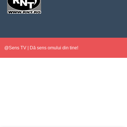
@Sens TV | Dă sens omului din tine!