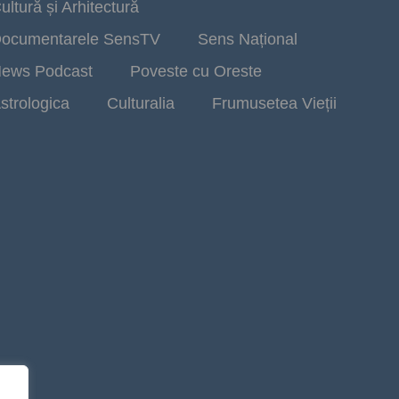
ultură și Arhitectură
ocumentarele SensTV
Sens Național
ews Podcast
Poveste cu Oreste
strologica
Culturalia
Frumusetea Vieții