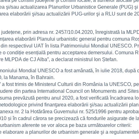
ea pe consilii judeţene şi consilii locale, a sumelor alocate pe
area şi/sau actualizarea Planurilor Urbanistice Generale (PUG)
rea elaborării şi/sau actualizării PUG-urilor şi a RLU sunt de 20
le județene, prin adresa nr. 2457/10.04.2020, înregistrată la MLP
inanțarea elaborării Planului urbanistic general pentru comuna Ro
 din respectivul UAT în lista Patrimoniului Mondial UNESCO. Proc
 o condiție esențială pentru acceptarea demersului. Comuna Roș
ătre MLPDA de CJ Alba”, a declarat ministrul Ion Ștefan.
trimoniului Mondial UNESCO a fost amânată, în iulie 2018, după d
, la Manama, în Bahrain.
 a fost trimis de Ministerul Culturii din România la UNESCO, pen
ludere din partea International Council on Monuments and Sites
ă suma prevăzută pentru anul 2020, a fost verificată încadrarea loc
etodologice privind finanţarea elaborării şi/sau actualizării planu
 anexa nr. 2 la Hotărârea Guvernului nr. 525/1996 pentru apro
10 și în cadrul cărora se precizează că fondurile asigurate de l
urbanism aferente se vor aloca pe baza următoarelor criterii:
e de elaborare a planurilor de urbanism generale şi a regulamente