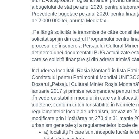
MLPDA a aprobat Programul anual privind defalcar
a bugetului de stat pe anul 2020, pentru elabor
Prevederile bugetare pe anul 2020, pentru finanţa
de 2.000.000 lei, anunță Mediafax.
„Pe lângă solicitările transmise de către consilii
solicitat sprijin din cadrul Programului pentru f
procesul de înscriere a Peisajului Cultural Minier
deținerea unei documentații PUG actualizate este
care se solicită finanțare și din adresa trimisă c
Includerea localității Roșia Montană în lista Pa
Comitetului pentru Patrimoniul Mondial UNESCO
Dosarul „Peisajul Cultural Minier Roşia Montană”
ianuarie 2017 și primise recomandare pentru inc
„În vederea stabilirii modului în care va fi alocat
județene, conform criteriilor stabilite în Normele m
regulamentelor locale de urbanism, prevăzute în
modificate prin Hotărârea nr. 273 din 31 martie 20
urbanism generale şi a regulamentelor locale de 
a) localităţi în care sunt începute lucrăril
finalizării acestora;