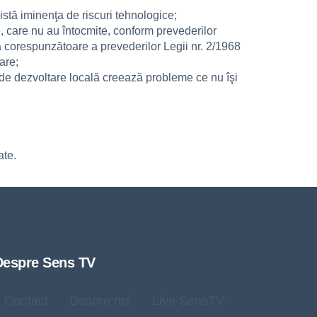
xistă iminenţa de riscuri tehnologice;
ale, care nu au întocmite, conform prevederilor
 corespunzătoare a prevederilor Legii nr. 2/1968
are;
ă de dezvoltare locală creează probleme ce nu îşi
ate.
Despre Sens TV
Contact
Despre noi
Live SensTV