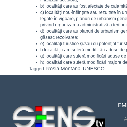
b) localităţi care au fost afectate de calami
c) localităţi nou-înfiinţate sau rezultate în 
legale în vigoare, planuri de urbanism gene
privind organizarea administrativă a teritori
d) localităţi care au planuri de urbanism g
găsesc rezolvarea;
e) localităţi turistice şi/sau cu potenţial turist
f) localităţi care suferă modificări aduse d
g) localităţi care suferă modificări aduse de
h) localităţi care suferă modificări majore de
Roșia Montana
UNESCO
Tagged:
,
EMI
A