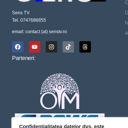
C
D
Sens TV
Tel. 0747686855
N
email: contact (at) senstv.ro
A
Parteneri:
Confidențialitatea datelor dvs. este