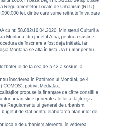
 anul 2020, în baza Legii nr. 5/2020 de aprobare
 şi a Regulamentelor Locale de Urbanism (RLU).
.000.000 lei, dintre care sume reținute în valoare
DA cu nr. 58.082/16.04.2020, Ministerul Culturii a
șia Montană, din județul Alba, pentru a susține
edura de înscriere a fost deja inițiată, iar
ia Montană se află în lista UAT-urilor pentru
ezbaterile de la cea de-a 42-a sesiuni a
tru înscrierea în Patrimoniul Mondial, pe 4
 (ICOMOS), potrivit Mediafax.
alităților propuse la finanțare de către consiliile
rilor urbanistice generale ale localităţilor şi a
barea Regulamentului general de urbanism,
a bugetul de stat pentru elaborarea planurilor de
lor locale de urbanism aferente, în vederea