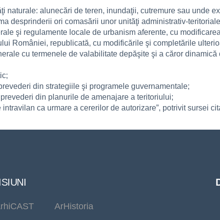
tăţi naturale: alunecări de teren, inundaţii, cutremure sau unde e
urma desprinderii ori comasării unor unităţi administrativ-teritori
rale şi regulamente locale de urbanism aferente, cu modificarea
ului României, republicată, cu modificările şi completările ulterio
enerale cu termenele de valabilitate depăşite şi a căror dinamic
ic;
e prevederi din strategiile şi programele guvernamentale;
 prevederi din planurile de amenajare a teritoriului;
 intravilan ca urmare a cererilor de autorizare”, potrivit sursei cit
SIUNI
rhiCAST
ArHistoria