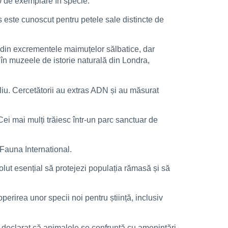
0 de exemplare în specie.
 este cunoscut pentru petele sale distincte de
 din excrementele maimuțelor sălbatice, dar
 în muzeele de istorie naturală din Londra,
liu. Cercetătorii au extras ADN și au măsurat
Cei mai mulți trăiesc într-un parc sanctuar de
Fauna International.
solut esențial să protejezi populația rămasă și să
erirea unor specii noi pentru știință, inclusiv
 declarat că animalele se confruntă cu amenințări