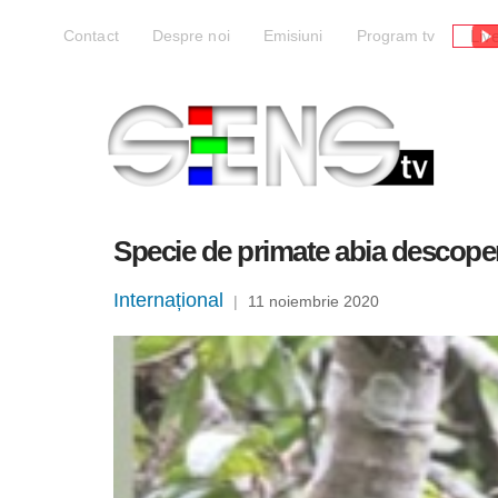
Liv
Contact
Despre noi
Emisiuni
Program tv
Specie de primate abia descoperi
Internațional
|
11 noiembrie 2020