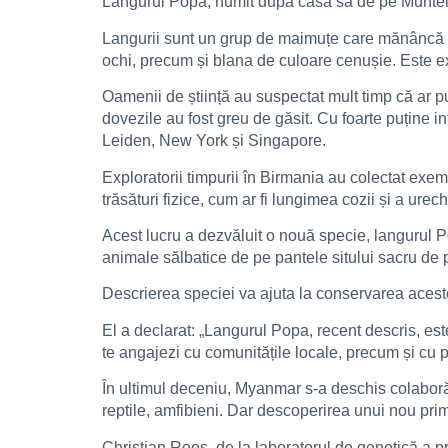
Langurul Popa, numit după casa sa de pe Muntele
Langurii sunt un grup de maimuțe care mănâncă fr
ochi, precum și blana de culoare cenușie. Este ex
Oamenii de știință au suspectat mult timp că ar 
dovezile au fost greu de găsit. Cu foarte puține i
Leiden, New York și Singapore.
Exploratorii timpurii în Birmania au colectat exe
trăsături fizice, cum ar fi lungimea cozii și a urec
Acest lucru a dezvăluit o nouă specie, langurul Po
animale sălbatice de pe pantele sitului sacru de
Descrierea speciei va ajuta la conservarea aces
El a declarat: „Langurul Popa, recent descris, este
te angajezi cu comunitățile locale, precum și cu păr
În ultimul deceniu, Myanmar s-a deschis colaborări
reptile, amfibieni. Dar descoperirea unui nou prim
Christian Roos, de la laboratorul de genetică a 