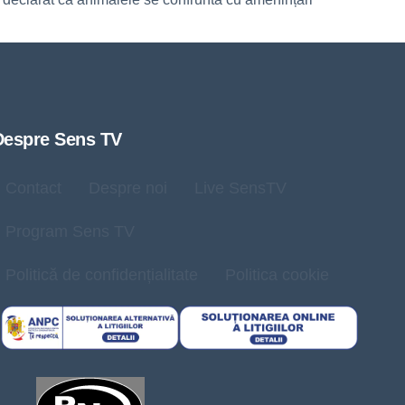
Despre Sens TV
Contact
Despre noi
Live SensTV
Program Sens TV
Politică de confidențialitate
Politica cookie