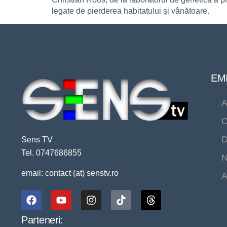
legate de pierderea habitatului și vânătoare.
EMI
A
C
D
Sens TV
Tel. 0747686855
N
email: contact (at) senstv.ro
A
Parteneri: