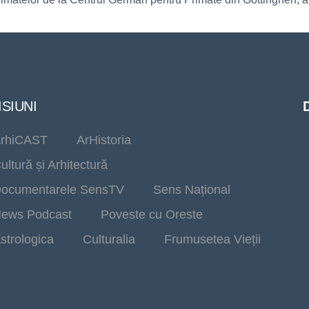
SIUNI
rhiCAST
ArHistoria
ultură și Arhitectură
ocumentarele SensTV
Sens Național
ews Podcast
Poveste cu Oreste
strologica
Culturalia
Frumusetea Vieții