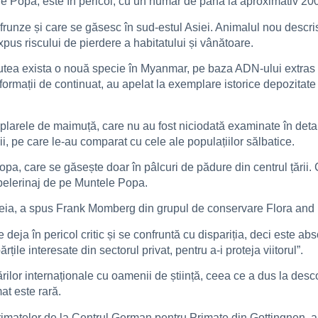
 Popa, este în pericol, cu un număr de până la aproximativ 20
unze și care se găsesc în sud-estul Asiei. Animalul nou descris
pus riscului de pierdere a habitatului și vânătoare.
putea exista o nouă specie în Myanmar, pe baza ADN-ului extras
nformații de continuat, au apelat la exemplare istorice depozitate
mplarele de maimuță, care nu au fost niciodată examinate în deta
hii, pe care le-au comparat cu cele ale populațiilor sălbatice.
pa, care se găsește doar în pâlcuri de pădure din centrul țării. 
 pelerinaj de pe Muntele Popa.
teia, a spus Frank Momberg din grupul de conservare Flora and 
 deja în pericol critic și se confruntă cu dispariția, deci este ab
țile interesate din sectorul privat, pentru a-i proteja viitorul”.
lor internaționale cu oamenii de știință, ceea ce a dus la descop
at este rară.
primatelor de la Centrul German pentru Primate din Gottingnen, a