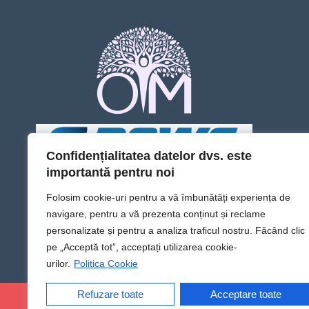
Confidențialitatea datelor dvs. este
importantă pentru noi
Folosim cookie-uri pentru a vă îmbunătăți experiența de
navigare, pentru a vă prezenta conținut și reclame
personalizate și pentru a analiza traficul nostru. Făcând clic
pe „Acceptă tot”, acceptați utilizarea cookie-
urilor.
Politica Cookie
Refuzare toate
Acceptare toate
@Sens TV | Dă sens omului din tine!