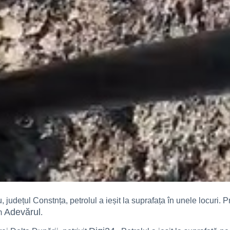
 județul Constnța, petrolul a ieșit la suprafața în unele locuri. 
Adevărul
rm
.