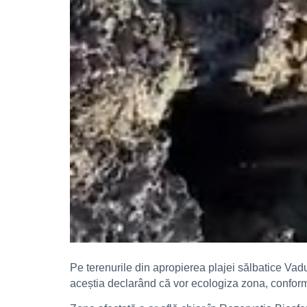
Pe terenurile din apropierea plajei sălbatice Vadu,
aceștia declarând că vor ecologiza zona, confo