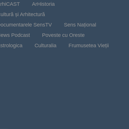
rhiCAST
ArHistoria
ultură și Arhitectură
ocumentarele SensTV
Sens Național
ews Podcast
Poveste cu Oreste
strologica
Culturalia
Frumusetea Vieții