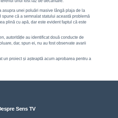
e terenul unui fost iaz de decantare.
a asupra unei poluări masive lângă plaja de la
 El spune că a semnalat statului această problemă
ea plină cu apă, dar este evident faptul că este
ren, autoritățle au identificat două conducte de
luare, dar, spun ei, nu au fost observate avarii
rat un proiect și așteaptă acum aprobarea pentru a
Despre Sens TV