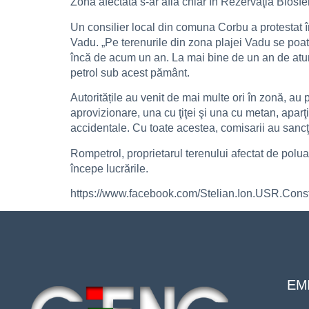
Zona afectată s-ar află chiar în Rezervaţia Biosfer
Un consilier local din comuna Corbu a protestat î
Vadu. „Pe terenurile din zona plajei Vadu se poat
încă de acum un an. La mai bine de un an de atunci
petrol sub acest pământ.
Autoritățile au venit de mai multe ori în zonă, au 
aprovizionare, una cu ţiţei şi una cu metan, aparţ
accidentale. Cu toate acestea, comisarii au san
Rompetrol, proprietarul terenului afectat de polu
începe lucrările.
https://www.facebook.com/Stelian.Ion.USR.Con
EMI