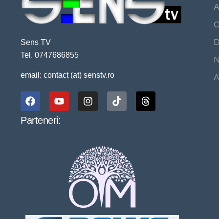
A
C
D
Sens TV
Tel. 0747686855
N
email: contact (at) senstv.ro
A
Parteneri: