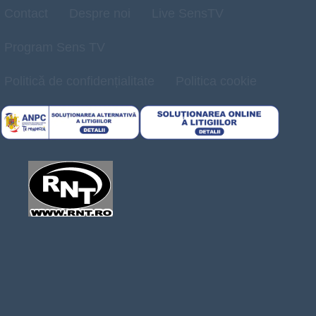
Contact
Despre noi
Live SensTV
Program Sens TV
Politică de confidențialitate
Politica cookie