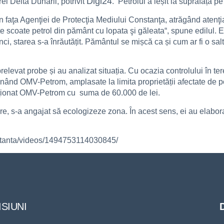
Digi24
ei Delta Dunării, potrivit
. Petrolul a ieșit la suprafață p
n faţa Agenţiei de Protecţia Mediului Constanţa, atrăgând atenţi
e scoate petrol din pământ cu lopata şi găleata“, spune edilul.
, starea s-a înrăutățit. Pământul se mișcă ca și cum ar fi o salt
prelevat probe și au analizat situația. Cu ocazia controlului în te
inând OMV-Petrom, amplasate la limita proprietății afectate de po
cţionat OMV-Petrom cu suma de 60.000 de lei.
are, s-a angajat să ecologizeze zona. În acest sens, ei au elabo
stanta/videos/1494753114030845/
SIUNI