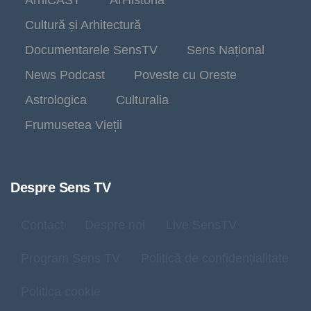
ArhiCAST
ArHistoria
Cultură și Arhitectură
Documentarele SensTV
Sens Național
News Podcast
Poveste cu Oreste
Astrologica
Culturalia
Frumusetea Vieții
Despre Sens TV
Contact
Despre noi
Live SensTV
Program Sens TV
Politică de confidențialitate
Politica cookie