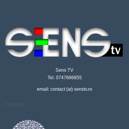
Sens TV
Tel. 0747686855
email: contact (at) senstv.ro
Parteneri: