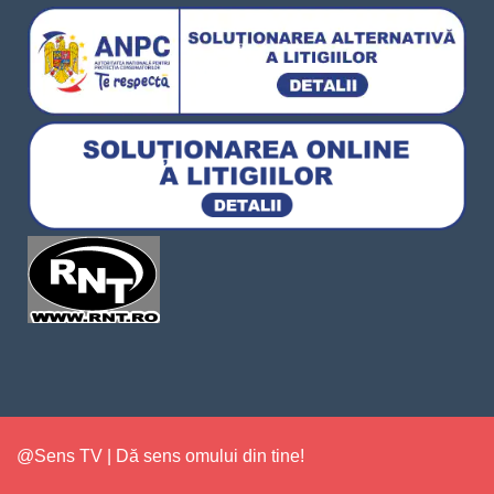
@Sens TV | Dă sens omului din tine!