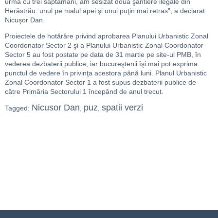
urmă cu trei săptămâni, am sesizat două şantiere ilegale din
Herăstrău: unul pe malul apei şi unui puţin mai retras”, a declarat
Nicuşor Dan.
Proiectele de hotărâre privind aprobarea Planului Urbanistic Zonal
Coordonator Sector 2 şi a Planului Urbanistic Zonal Coordonator
Sector 5 au fost postate pe data de 31 martie pe site-ul PMB, în
vederea dezbaterii publice, iar bucureştenii îşi mai pot exprima
punctul de vedere în privinţa acestora până luni. Planul Urbanistic
Zonal Coordonator Sector 1 a fost supus dezbaterii publice de
către Primăria Sectorului 1 începând de anul trecut.
Nicusor Dan
puz
spatii verzi
Tagged:
,
,