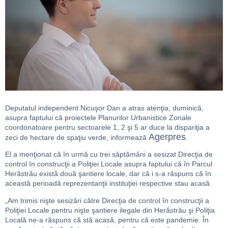
Deputatul independent Nicuşor Dan a atras atenţia, duminică,
asupra faptului că proiectele Planurilor Urbanistice Zonale
coordonatoare pentru sectoarele 1, 2 şi 5 ar duce la dispariţia a
Agerpres
zeci de hectare de spaţiu verde, informează
.
El a menţionat că în urmă cu trei săptămâni a sesizat Direcţia de
control în construcţii a Poliţiei Locale asupra faptului că în Parcul
Herăstrău există două şantiere locale, dar că i s-a răspuns că în
această perioadă reprezentanţii instituţiei respective stau acasă.
„Am trimis nişte sesizări către Direcţia de control în construcţii a
Poliţiei Locale pentru nişte şantiere ilegale din Herăstrău şi Poliţia
Locală ne-a răspuns că stă acasă, pentru că este pandemie. În