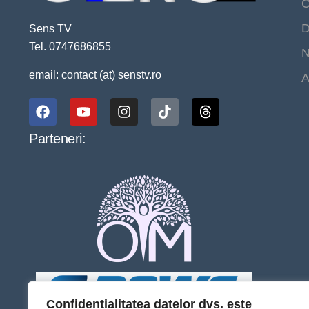
C
D
Sens TV
Tel. 0747686855
N
email: contact (at) senstv.ro
A
Parteneri:
Confidențialitatea datelor dvs. este