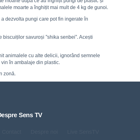
ite moarte după ce au înghițit pungi de plastic și
alele moarte a înghițit mai mult de 4 kg de gunoi.
a dezvolta pungi care pot fin ingerate în
e biscuiților savuroși ”shika senbei”. Acești
it animalele cu alte delicii, ignorând semnele
 vin în ambalaje din plastic.
n zonă.
Despre Sens TV
Contact
Despre noi
Live SensTV