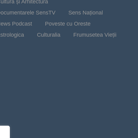
ultură și Arhitectură
ocumentarele SensTV
Sens Național
ews Podcast
Poveste cu Oreste
strologica
Culturalia
Frumusetea Vieții