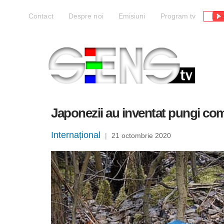
Liv
Contact
Despre noi
Emisiuni
Program tv
Japonezii au inventat pungi come
Internațional
|
21 octombrie 2020