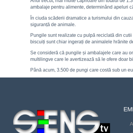
Anul trecut, mai multe căprioare din totalul de 1.3
ambalaje pentru alimente, determinând apeluri căt
În ciuda scăderii dramatice a turismului din cauz
siguranță de animale.
Pungile sunt realizate cu pulpă reciclată din cutii 
biscuiți sunt chiar ingerați de animalele hrănite de
Se consideră că pungile și ambalajele care au omo
multilingve care le avertizează să le ofere doar b
Până acum, 3.500 de pungi care costă sub un eur
EMI
A