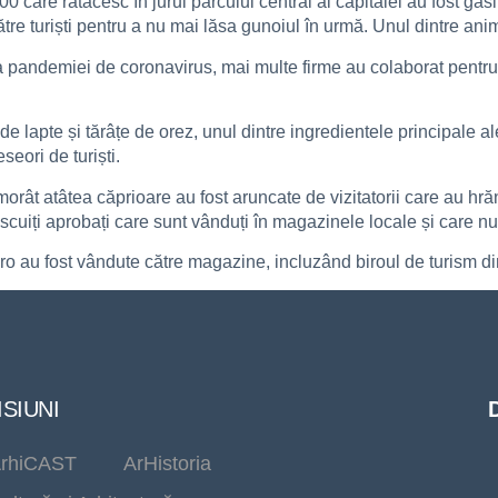
00 care rătăcesc în jurul parcului central al capitalei au fost găs
re turiști pentru a nu mai lăsa gunoiul în urmă. Unul dintre anim
a pandemiei de coronavirus, mai multe firme au colaborat pentru 
de lapte și tărâțe de orez, unul dintre ingredientele principale al
seori de turiști.
rât atâtea căprioare au fost aruncate de vizitatorii care au hrăn
iscuiți aprobați care sunt vânduți în magazinele locale și care nu
o au fost vândute către magazine, incluzând biroul de turism di
SIUNI
rhiCAST
ArHistoria