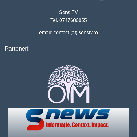
Sens TV
Tel. 0747686855
email: contact (at) senstv.ro
Parteneri: