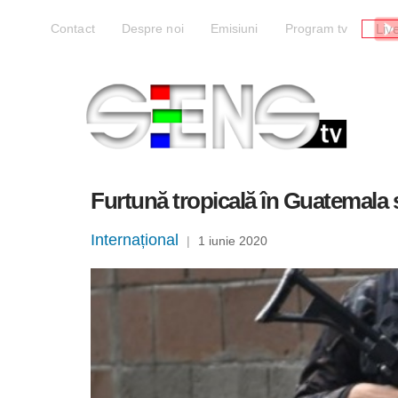
Liv
Contact
Despre noi
Emisiuni
Program tv
Furtună tropicală în Guatemala ș
Internațional
|
1 iunie 2020