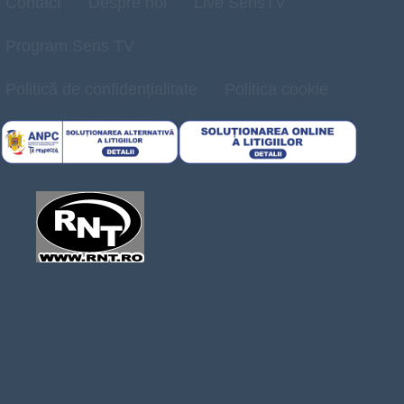
Contact
Despre noi
Live SensTV
Program Sens TV
Politică de confidențialitate
Politica cookie