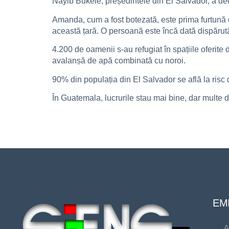
Nayib Bukele, președintele din El Salvador, a de
Amanda, cum a fost botezată, este prima furtună d
această țară. O persoană este încă dată dispărut
4.200 de oamenii s-au refugiat în spațiile oferite 
avalanșă de apă combinată cu noroi.
90% din populația din El Salvador se află la risc 
În Guatemala, lucrurile stau mai bine, dar multe d
EMI
A