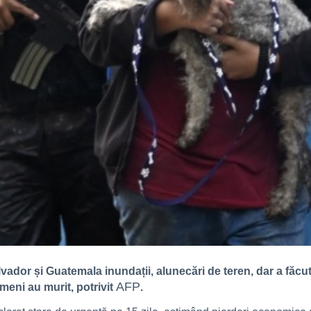
vador și Guatemala inundații, alunecări de teren, dar a făc
AFP
meni au murit, potrivit
.