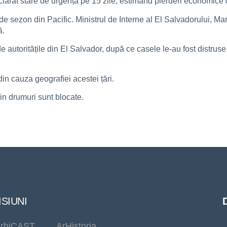
clarat stare de urgență pe 15 zile, estimând pierderi economice 
e sezon din Pacific. Ministrul de Interne al El Salvadorului, Ma
ă.
de autoritățile din El Salvador, după ce casele le-au fost distruse 
din cauza geografiei acestei țări.
in drumuri sunt blocate.
SIUNI
rhiCAST
ArHistoria