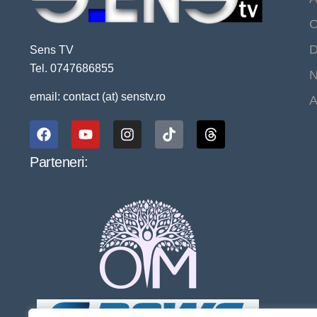
C
D
Sens TV
Tel. 0747686855
N
email: contact (at) senstv.ro
A
Parteneri: