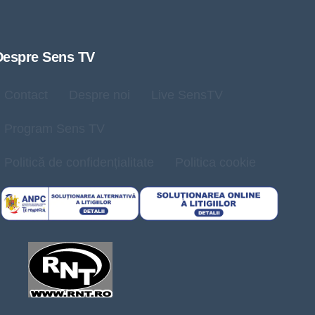
Despre Sens TV
Contact
Despre noi
Live SensTV
Program Sens TV
Politică de confidențialitate
Politica cookie