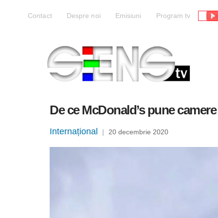
Liv
Contact
Despre noi
Emisiuni
Program tv
De ce McDonald’s pune camere cu 
Internațional
|
20 decembrie 2020