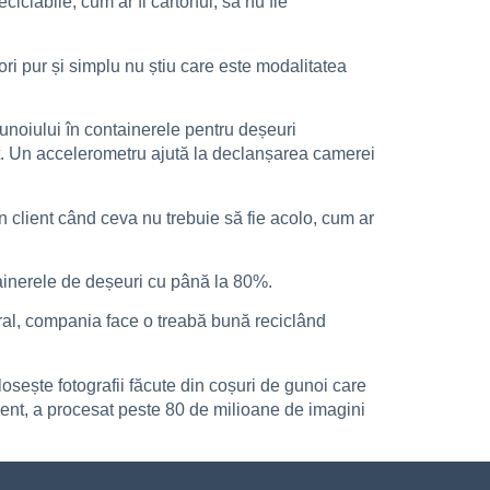
ciclabile, cum ar fi cartonul, să nu fie
 ori pur și simplu nu știu care este modalitatea
unoiului în containerele pentru deșeuri
ncat. Un accelerometru ajută la declanșarea camerei
n client când ceva nu trebuie să fie acolo, cum ar
ainerele de deșeuri cu până la 80%.
al, compania face o treabă bună reciclând
osește fotografii făcute din coșuri de gunoi care
ezent, a procesat peste 80 de milioane de imagini