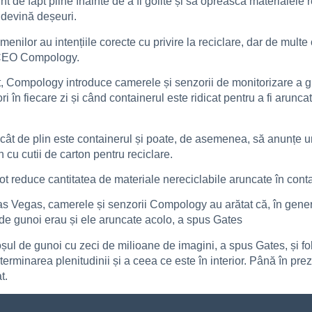
de fapt pline înainte de a fi golite și să oprească materialele re
u devină deșeuri.
menilor au intențiile corecte cu privire la reciclare, dar de multe
, CEO Compology.
ct, Compology introduce camerele și senzorii de monitorizare a g
ori în fiecare zi și când containerul este ridicat pentru a fi aru
 cât de plin este containerul și poate, de asemenea, să anunțe u
 cu cutii de carton pentru reciclare.
 reduce cantitatea de materiale nereciclabile aruncate în cont
 Vegas, camerele și senzorii Compology au arătat că, în gener
 de gunoi erau și ele aruncate acolo, a spus Gates
șul de gunoi cu zeci de milioane de imagini, a spus Gates, și fol
terminarea plenitudinii și a ceea ce este în interior. Până în pr
t.