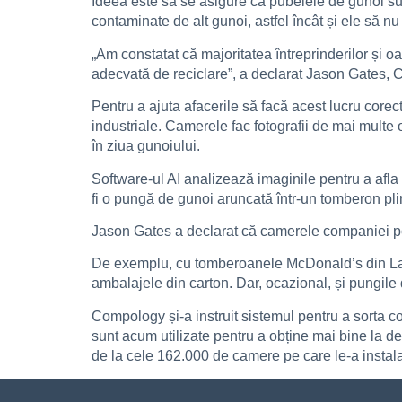
Ideea este să se asigure că pubelele de gunoi sunt 
contaminate de alt gunoi, astfel încât și ele să n
„Am constatat că majoritatea întreprinderilor și oa
adecvată de reciclare”, a declarat Jason Gates
Pentru a ajuta afacerile să facă acest lucru core
industriale. Camerele fac fotografii de mai multe 
în ziua gunoiului.
Software-ul AI analizează imaginile pentru a afla
fi o pungă de gunoi aruncată într-un tomberon plin
Jason Gates a declarat că camerele companiei pot
De exemplu, cu tomberoanele McDonald’s din Las
ambalajele din carton. Dar, ocazional, și pungile
Compology și-a instruit sistemul pentru a sorta co
sunt acum utilizate pentru a obține mai bine la de
de la cele 162.000 de camere pe care le-a instala