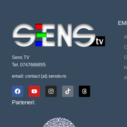
EMI
A
C
D
Sens TV
Tel. 0747686855
N
email: contact (at) senstv.ro
A
Parteneri: