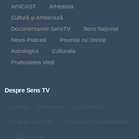
ArhiCAST
ArHistoria
Cultură și Arhitectură
Documentarele SensTV
Sens Național
News Podcast
Poveste cu Oreste
Astrologica
Culturalia
Frumusetea Vieții
Despre Sens TV
Contact
Despre noi
Live SensTV
Program Sens TV
Politică de confidențialitate
Politica cookie