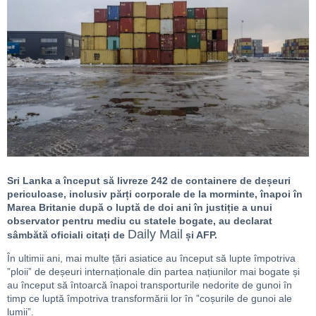
Sri Lanka a început să livreze 242 de containere de deșeuri
periculoase, inclusiv părți corporale de la morminte, înapoi în
Marea Britanie după o luptă de doi ani în justiție a unui
observator pentru mediu cu statele bogate, au declarat
Daily Mail
sâmbătă oficiali citați de
și AFP.
În ultimii ani, mai multe țări asiatice au început să lupte împotriva
”ploii” de deșeuri internaționale din partea națiunilor mai bogate și
au început să întoarcă înapoi transporturile nedorite de gunoi în
timp ce luptă împotriva transformării lor în ”coșurile de gunoi ale
lumii”.