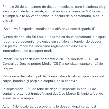
Primele 20 de containere de deșeuri medicale, care includeau părți
ale corpului de la decedați, au fost încărcate vineri pe MV Texas
Triumph și alte 65 vor fi trimise în decurs de o săptămână, a spus
oficialii.
„Soldul va fi expediat imediat ce o altă navă este disponibilă”.
Curtea de apel din Sri Lanka, în urmă cu două săptămâni, a dispus
repatrierea deșeurilor biologice din spitale și a tonelor de deșeuri
din plastic importate, încălcând reglementările locale și
internaționale de transport maritim.
Importurile au sosit între septembrie 2017 și ianuarie 2018, iar
Centrul de Justiție pentru Mediu (CEJ) a solicitat instanțelor să fie
respins.
Vama nu a dezvăluit tipul de deșeuri, dar oficialii au spus că includ
cârpe, bandaje și părți ale corpului de la cadavre.
În septembrie, 260 de tone de deșeuri separate în alte 21 de
containere au fost trimise înapoi după ce Marea Britanie a fost de
acord să le ia înapoi.
Autoritățile locale au descoperit noile deșeuri după ce au fost