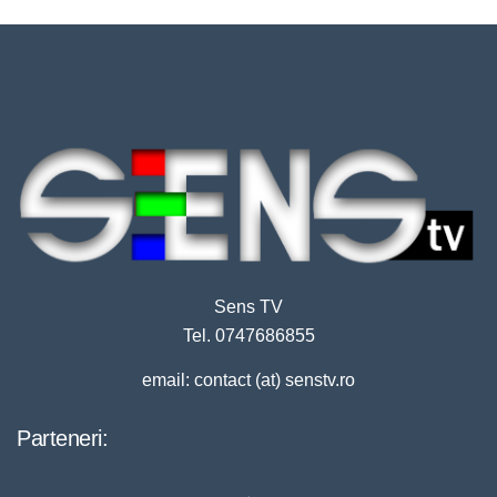
Sens TV
Tel. 0747686855
email: contact (at) senstv.ro
Parteneri: