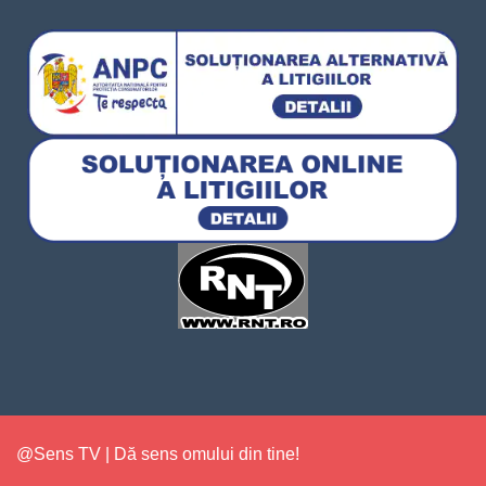
@Sens TV | Dă sens omului din tine!