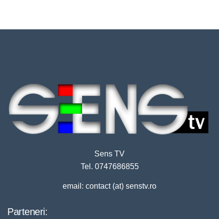
Sens TV
Tel. 0747686855
email: contact (at) senstv.ro
Parteneri: