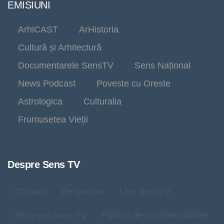
EMISIUNI
ArhiCAST
ArHistoria
Cultură și Arhitectură
Documentarele SensTV
Sens Național
News Podcast
Poveste cu Oreste
Astrologica
Culturalia
Frumusetea Vieții
Despre Sens TV
Contact
Despre noi
Live SensTV
Program Sens TV
Politică de confidențialitate