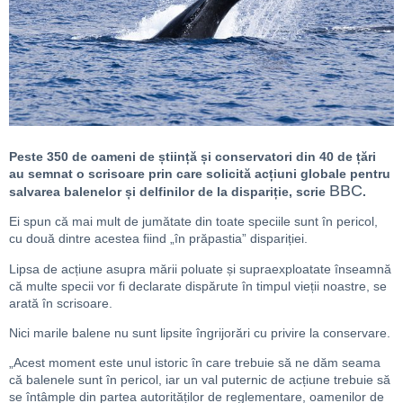
Peste 350 de oameni de știință și conservatori din 40 de țări
au semnat o scrisoare prin care solicită acțiuni globale pentru
BBC
salvarea balenelor și delfinilor de la dispariție, scrie
.
Ei spun că mai mult de jumătate din toate speciile sunt în pericol,
cu două dintre acestea fiind „în prăpastia” dispariției.
Lipsa de acțiune asupra mării poluate și supraexploatate înseamnă
că multe specii vor fi declarate dispărute în timpul vieții noastre, se
arată în scrisoare.
Nici marile balene nu sunt lipsite îngrijorări cu privire la conservare.
„Acest moment este unul istoric în care trebuie să ne dăm seama
că balenele sunt în pericol, iar un val puternic de acțiune trebuie să
se întâmple din partea autorităților de reglementare, oamenilor de