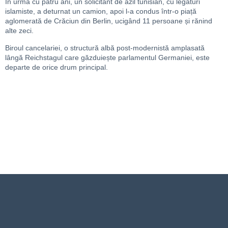
În urmă cu patru ani, un solicitant de azil tunisian, cu legături
islamiste, a deturnat un camion, apoi l-a condus într-o piață
aglomerată de Crăciun din Berlin, ucigând 11 persoane și rănind
alte zeci.
Biroul cancelariei, o structură albă post-modernistă amplasată
lângă Reichstagul care găzduiește parlamentul Germaniei, este
departe de orice drum principal.