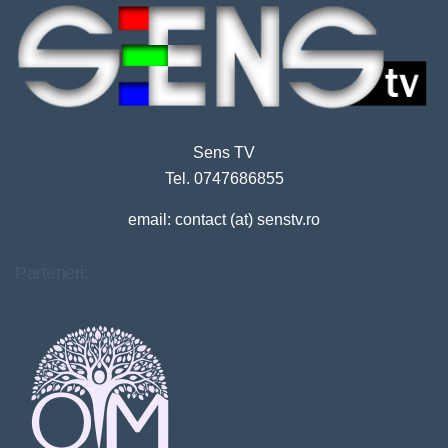
Sens TV
Tel. 0747686855
email: contact (at) senstv.ro
Parteneri: