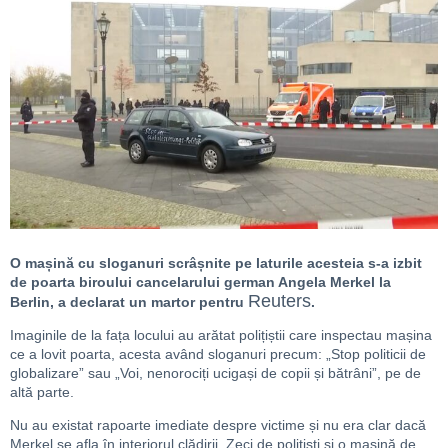
O mașină cu sloganuri scrâșnite pe laturile acesteia s-a izbit
de poarta biroului cancelarului german Angela Merkel la
Reuters
Berlin, a declarat un martor pentru
.
Imaginile de la fața locului au arătat polițiștii care inspectau mașina
ce a lovit poarta, acesta având sloganuri precum: „Stop politicii de
globalizare” sau „Voi, nenorociți ucigași de copii și bătrâni”, pe de
altă parte.
Nu au existat rapoarte imediate despre victime și nu era clar dacă
Merkel se afla în interiorul clădirii. Zeci de polițiști și o mașină de