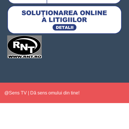
@Sens TV | Dă sens omului din tine!