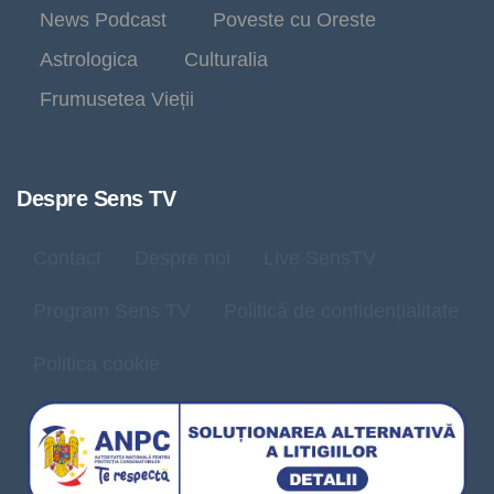
News Podcast
Poveste cu Oreste
Astrologica
Culturalia
Frumusetea Vieții
Despre Sens TV
Contact
Despre noi
Live SensTV
Program Sens TV
Politică de confidențialitate
Politica cookie