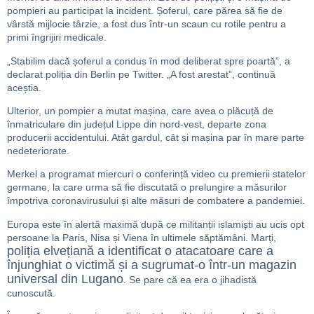
pompieri au participat la incident. Șoferul, care părea să fie de
vârstă mijlocie târzie, a fost dus într-un scaun cu rotile pentru a
primi îngrijiri medicale.
„Stabilim dacă șoferul a condus în mod deliberat spre poartă”, a
declarat poliția din Berlin pe Twitter. „A fost arestat”, continuă
aceștia.
Ulterior, un pompier a mutat mașina, care avea o plăcuță de
înmatriculare din județul Lippe din nord-vest, departe zona
producerii accidentului. Atât gardul, cât și mașina par în mare parte
nedeteriorate.
Merkel a programat miercuri o conferință video cu premierii statelor
germane, la care urma să fie discutată o prelungire a măsurilor
împotriva coronavirusului și alte măsuri de combatere a pandemiei.
Europa este în alertă maximă după ce militanții islamiști au ucis opt
persoane la Paris, Nisa și Viena în ultimele săptămâni. Marți,
poliția elvețiană a identificat o atacatoare care a
înjunghiat o victimă și a sugrumat-o într-un magazin
universal din Lugano
. Se pare că ea era o jihadistă
cunoscută.