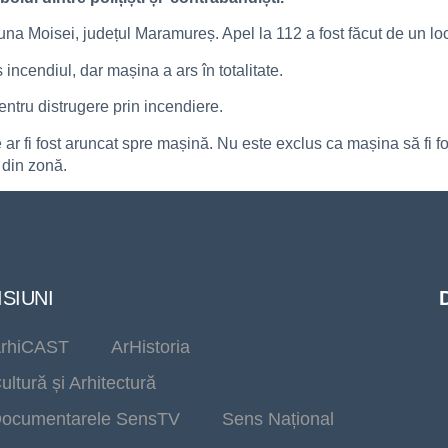
una Moisei, județul Maramureș. Apel la 112 a fost făcut de un loc
s incendiul, dar mașina a ars în totalitate.
pentru distrugere prin incendiere.
 ar fi fost aruncat spre mașină. Nu este exclus ca mașina să fi fos
ă din zonă.
SIUNI
rhiCAST
ArHistoria
ultură și Arhitectură
ocumentarele SensTV
Sens Național