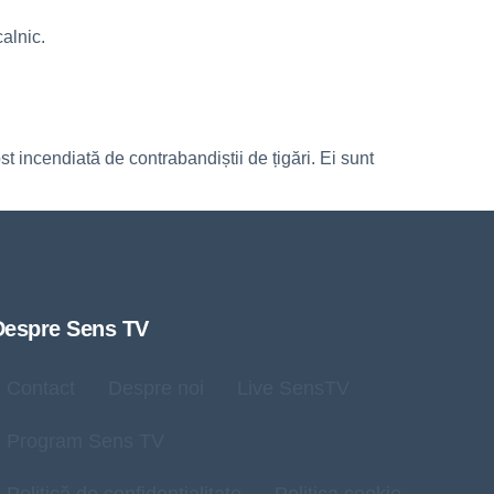
alnic.
t incendiată de contrabandiștii de țigări. Ei sunt
Despre Sens TV
Contact
Despre noi
Live SensTV
Program Sens TV
Politică de confidențialitate
Politica cookie