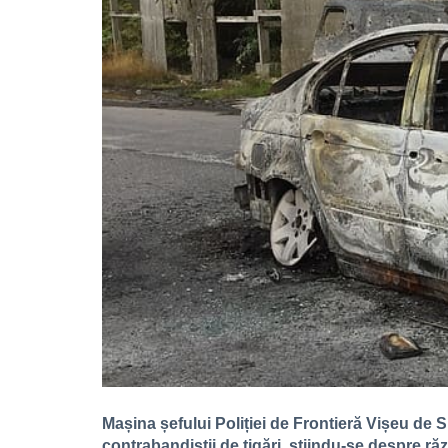
Mașina șefului Poliției de Frontieră Vișeu de S
contrabandiștii de țigări, știindu-se despre răz