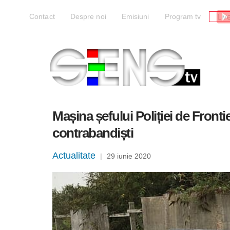
Liv
Contact
Despre noi
Emisiuni
Program tv
Mașina șefului Poliției de Fronti
contrabandiști
Actualitate
|
29 iunie 2020