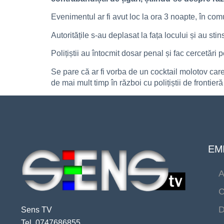
Evenimentul ar fi avut loc la ora 3 noapte, în com
Autoritățile s-au deplasat la fața locului și au stin
Polițiștii au întocmit dosar penal și fac cercetări 
Se pare că ar fi vorba de un cocktail molotov care
de mai mult timp în război cu polițiștii de frontier
EMI
A
C
D
Sens TV
Tel. 0747686855