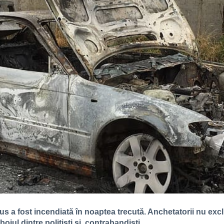
us a fost incendiată în noaptea trecută. Anchetatorii nu exc
boiul dintre polițiști și contrabandiști.