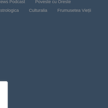
ews Podcast
Poveste cu Oreste
strologica
Culturalia
Frumusetea Vieții