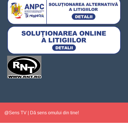
@Sens TV | Dă sens omului din tine!