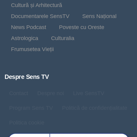
Cultură și Arhitectură
Documentarele SensTV
Sens Național
News Podcast
Poveste cu Oreste
Astrologica
Culturalia
Frumusetea Vieții
Despre Sens TV
Contact
Despre noi
Live SensTV
Program Sens TV
Politică de confidențialitate
Politica cookie