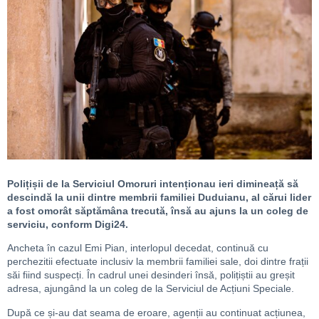
Polițișii de la Serviciul Omoruri intenționau ieri dimineață să
descindă la unii dintre membrii familiei Duduianu, al cărui lider
a fost omorât săptămâna trecută, însă au ajuns la un coleg de
serviciu, conform Digi24.
Ancheta în cazul Emi Pian, interlopul decedat, continuă cu
perchezitii efectuate inclusiv la membrii familiei sale, doi dintre frații
săi fiind suspecți. În cadrul unei desinderi însă, polițiștii au greșit
adresa, ajungând la un coleg de la Serviciul de Acțiuni Speciale.
După ce și-au dat seama de eroare, agenții au continuat acțiunea,