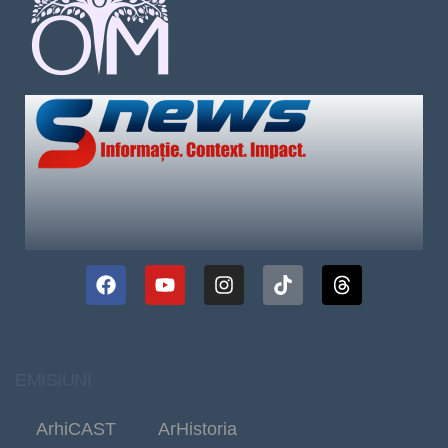
EMISIUNI
ArhiCAST
ArHistoria