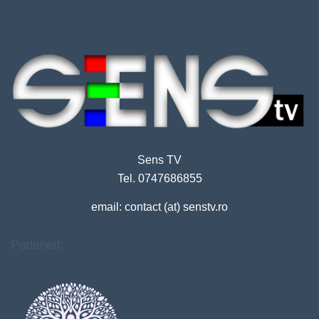
Sens TV
Tel. 0747686855
email: contact (at) senstv.ro
Parteneri: