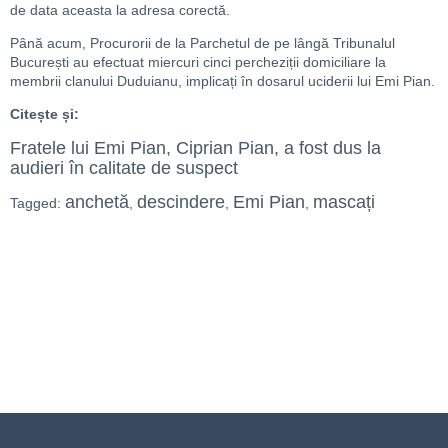
de data aceasta la adresa corectă.
Până acum, Procurorii de la Parchetul de pe lângă Tribunalul
București au efectuat miercuri cinci percheziții domiciliare la
membrii clanului Duduianu, implicați în dosarul uciderii lui Emi Pian.
Citește și:
Fratele lui Emi Pian, Ciprian Pian, a fost dus la
audieri în calitate de suspect
anchetă
descindere
Emi Pian
mascați
Tagged:
,
,
,