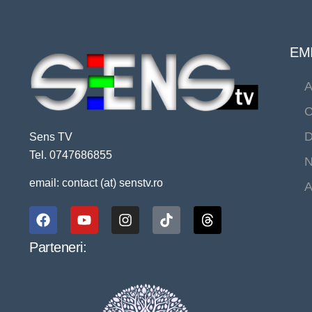
EMI
A
C
D
Sens TV
Tel. 0747686855
N
email: contact (at) senstv.ro
A
Parteneri: