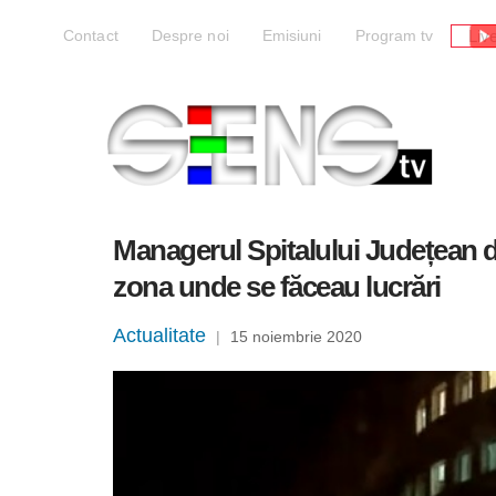
Liv
Contact
Despre noi
Emisiuni
Program tv
Managerul Spitalului Județean di
zona unde se făceau lucrări
Actualitate
|
15 noiembrie 2020