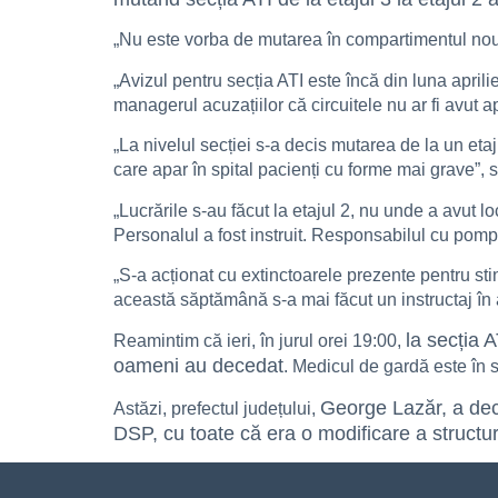
„Nu este vorba de mutarea în compartimentul nou
„Avizul pentru secția ATI este încă din luna aprili
managerul acuzațiilor că circuitele nu ar fi avut a
„La nivelul secției s-a decis mutarea de la un etaj
care apar în spital pacienți cu forme mai grave”,
„Lucrările s-au făcut la etajul 2, nu unde a avut l
Personalul a fost instruit. Responsabilul cu pompi
„S-a acționat cu extinctoarele prezente pentru st
această săptămână s-a mai făcut un instructaj în
la secția 
Reamintim că ieri, în jurul orei 19:00,
oameni au decedat
. Medicul de gardă este în st
George Lazăr, a decla
Astăzi, prefectul județului,
DSP, cu toate că era o modificare a structur