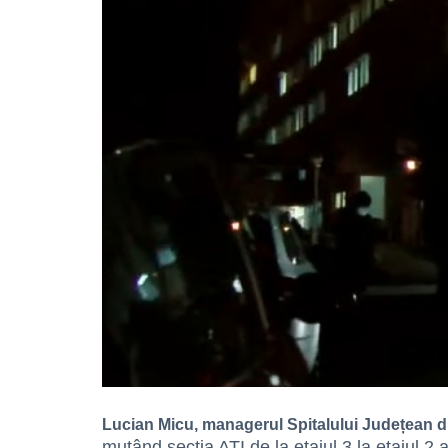
Lucian Micu, managerul Spitalului Județean d
mutând secția ATI de la etajul 3 la etajul 2 al