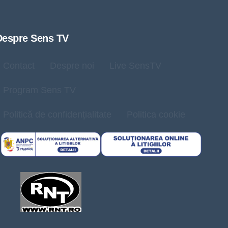
Despre Sens TV
Contact
Despre noi
Live SensTV
Program Sens TV
Politică de confidențialitate
Politica cookie