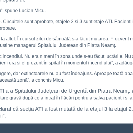
”, spune Lucian Micu.
e. Circuitele sunt aprobate, etajele 2 și 3 sunt etaje ATI. Pacienți
probare.
 la altul. În cursul zilei de sâmbătă s-a făcut mutarea. Frecvent m
 susține managerul Spitalului Județean din Piatra Neamț.
oc incendiul. Nu era nimeni în zona unde s-au făcut lucrările. Nu 
erii era și el prezent în spital în momentul incendiului”, a adău
ingere, dar extinctoarele nu au fost îndeajuns. Aproape toată apa
 această zonă”, a conchis Micu.
ATI a a Spitalului Județean de Urgență din Piatra Neamț,
are gravă după ce a intrat în flăcări pentru a salva pacienții și a 
rat că secția ATI a fost mutată de la etajul 3 la etajul 2,
ii”.