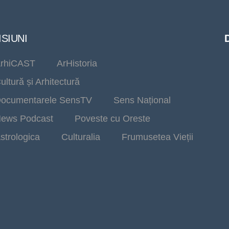
SIUNI
rhiCAST
ArHistoria
ultură și Arhitectură
ocumentarele SensTV
Sens Național
ews Podcast
Poveste cu Oreste
strologica
Culturalia
Frumusetea Vieții