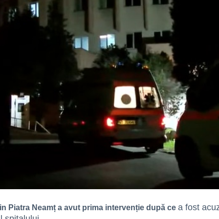
a fost acu
in Piatra Neamț a avut prima intervenție după ce
 spitalului
.