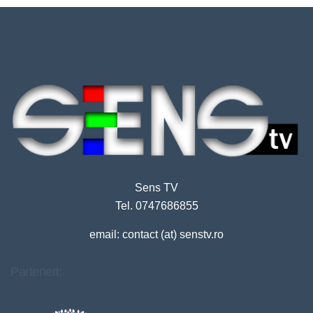
Sens TV
Tel. 0747686855
email: contact (at) senstv.ro
Parteneri: