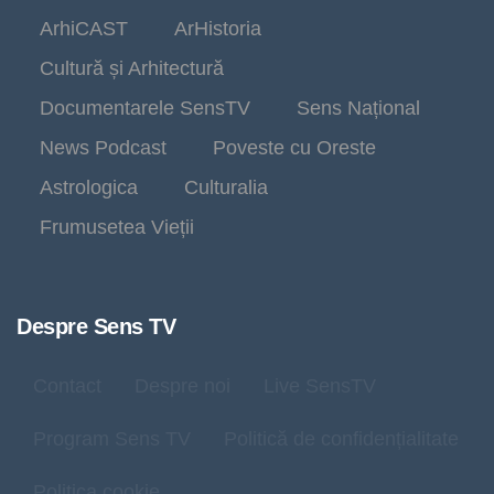
ArhiCAST
ArHistoria
Cultură și Arhitectură
Documentarele SensTV
Sens Național
News Podcast
Poveste cu Oreste
Astrologica
Culturalia
Frumusetea Vieții
Despre Sens TV
Contact
Despre noi
Live SensTV
Program Sens TV
Politică de confidențialitate
Politica cookie