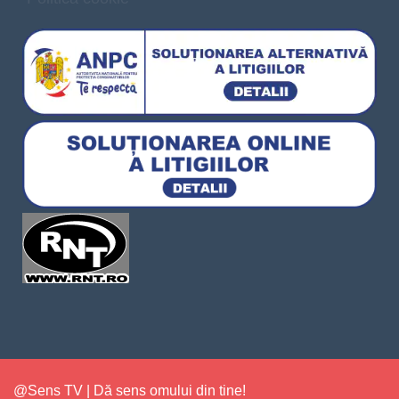
@Sens TV | Dă sens omului din tine!