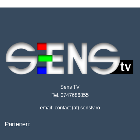
Sens TV
Tel. 0747686855
email: contact (at) senstv.ro
Parteneri: