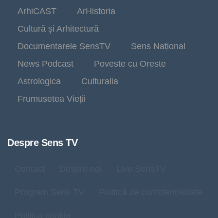
ArhiCAST
ArHistoria
Cultură și Arhitectură
Documentarele SensTV
Sens Național
News Podcast
Poveste cu Oreste
Astrologica
Culturalia
Frumusetea Vieții
Despre Sens TV
Contact
Despre noi
Live SensTV
Program Sens TV
Politică de confidențialitate
Politica cookie