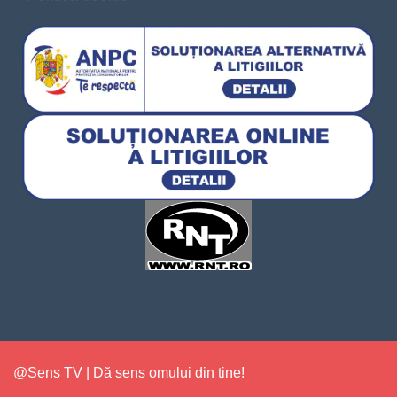
@Sens TV | Dă sens omului din tine!