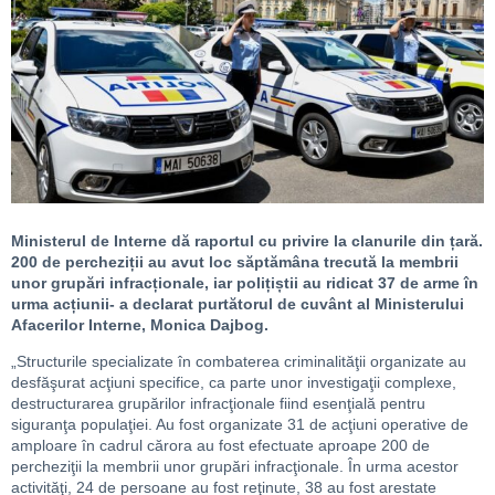
Ministerul de Interne dă raportul cu privire la clanurile din țară.
200 de percheziții au avut loc săptămâna trecută la membrii
unor grupări infracționale, iar polițiștii au ridicat 37 de arme în
urma acțiunii- a declarat purtătorul de cuvânt al Ministerului
Afacerilor Interne, Monica Dajbog.
„Structurile specializate în combaterea criminalităţii organizate au
desfăşurat acţiuni specifice, ca parte unor investigaţii complexe,
destructurarea grupărilor infracţionale fiind esenţială pentru
siguranţa populaţiei. Au fost organizate 31 de acţiuni operative de
amploare în cadrul cărora au fost efectuate aproape 200 de
percheziţii la membrii unor grupări infracţionale. În urma acestor
activităţi, 24 de persoane au fost reţinute, 38 au fost arestate