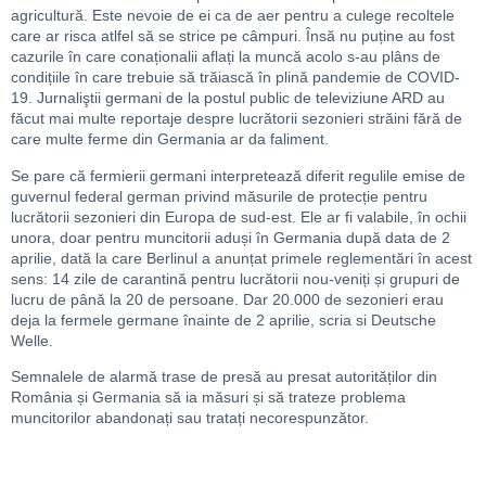
agricultură. Este nevoie de ei ca de aer pentru a culege recoltele
care ar risca atlfel să se strice pe câmpuri. Însă nu puține au fost
cazurile în care conaționalii aflați la muncă acolo s-au plâns de
condițiile în care trebuie să trăiască în plină pandemie de COVID-
19. Jurnaliştii germani de la postul public de televiziune ARD au
făcut mai multe reportaje despre lucrătorii sezonieri străini fără de
care multe ferme din Germania ar da faliment.
Se pare că fermierii germani interpretează diferit regulile emise de
guvernul federal german privind măsurile de protecție pentru
lucrătorii sezonieri din Europa de sud-est. Ele ar fi valabile, în ochii
unora, doar pentru muncitorii aduși în Germania după data de 2
aprilie, dată la care Berlinul a anunțat primele reglementări în acest
sens: 14 zile de carantină pentru lucrătorii nou-veniți și grupuri de
lucru de până la 20 de persoane. Dar 20.000 de sezonieri erau
deja la fermele germane înainte de 2 aprilie, scria si Deutsche
Welle.
Semnalele de alarmă trase de presă au presat autorităților din
România și Germania să ia măsuri și să trateze problema
muncitorilor abandonați sau tratați necorespunzător.