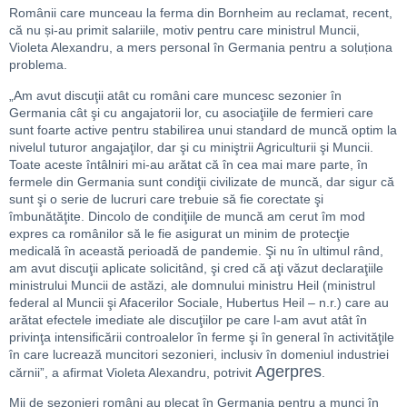
Românii care munceau la ferma din Bornheim au reclamat, recent,
că nu și-au primit salariile, motiv pentru care ministrul Muncii,
Violeta Alexandru, a mers personal în Germania pentru a soluționa
problema.
„Am avut discuţii atât cu români care muncesc sezonier în
Germania cât şi cu angajatorii lor, cu asociaţiile de fermieri care
sunt foarte active pentru stabilirea unui standard de muncă optim la
nivelul tuturor angajaţilor, dar şi cu miniştrii Agriculturii şi Muncii.
Toate aceste întâlniri mi-au arătat că în cea mai mare parte, în
fermele din Germania sunt condiţii civilizate de muncă, dar sigur că
sunt şi o serie de lucruri care trebuie să fie corectate şi
îmbunătăţite. Dincolo de condiţiile de muncă am cerut îm mod
expres ca românilor să le fie asigurat un minim de protecţie
medicală în această perioadă de pandemie. Şi nu în ultimul rând,
am avut discuţii aplicate solicitând, şi cred că aţi văzut declaraţiile
ministrului Muncii de astăzi, ale domnului ministru Heil (ministrul
federal al Muncii şi Afacerilor Sociale, Hubertus Heil – n.r.) care au
arătat efectele imediate ale discuţiilor pe care l-am avut atât în
privinţa intensificării controalelor în ferme şi în general în activităţile
în care lucrează muncitori sezonieri, inclusiv în domeniul industriei
Agerpres
cărnii”, a afirmat Violeta Alexandru, potrivit
.
Mii de sezonieri români au plecat în Germania pentru a munci în