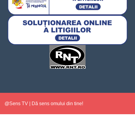
@Sens TV | Dă sens omului din tine!