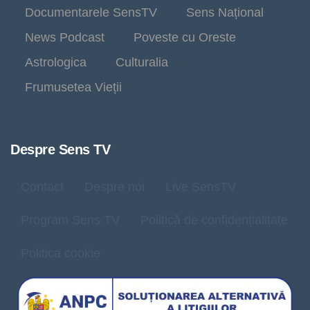
Documentarele SensTV
Sens Național
News Podcast
Poveste cu Oreste
Astrologica
Culturalia
Frumusetea Vieții
Despre Sens TV
Contact
Despre noi
Live SensTV
Program Sens TV
Politică de confidențialitate
Politica cookie