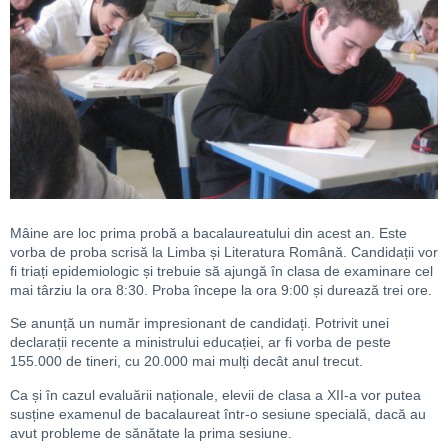
Mâine are loc prima probă a bacalaureatului din acest an. Este
vorba de proba scrisă la Limba și Literatura Română. Candidații vor
fi triați epidemiologic și trebuie să ajungă în clasa de examinare cel
mai târziu la ora 8:30. Proba începe la ora 9:00 și durează trei ore.
Se anunță un număr impresionant de candidați. Potrivit unei
declarații recente a ministrului educației, ar fi vorba de peste
155.000 de tineri, cu 20.000 mai mulți decât anul trecut.
Ca și în cazul evaluării naționale, elevii de clasa a XII-a vor putea
susține examenul de bacalaureat într-o sesiune specială, dacă au
avut probleme de sănătate la prima sesiune.