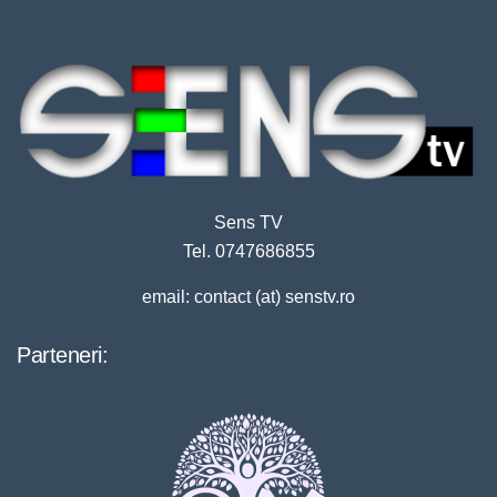
Sens TV
Tel. 0747686855
email: contact (at) senstv.ro
Parteneri: