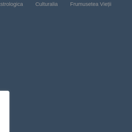
strologica
Culturalia
Frumusetea Vieții