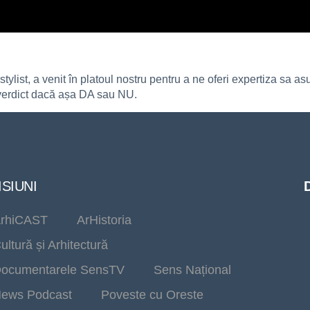
stylist, a venit în platoul nostru pentru a ne oferi expertiza sa a
 verdict dacă așa DA sau NU.
SIUNI
rhiCAST
ArHistoria
ultură și Arhitectură
ocumentarele SensTV
Sens Național
ews Podcast
Poveste cu Oreste