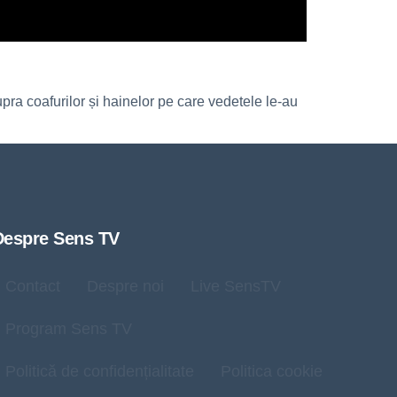
supra coafurilor și hainelor pe care vedetele le-au
Despre Sens TV
Contact
Despre noi
Live SensTV
Program Sens TV
Politică de confidențialitate
Politica cookie