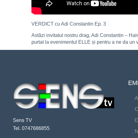
VERDICT cu Adi Constantin Ep. 3
Astăzi invitatul nostru drag, Adi Constantin – Hair
purtat la evenimentul ELLE și pentru a ne da un
EMI
A
C
D
Sens TV
Tel. 0747686855
N