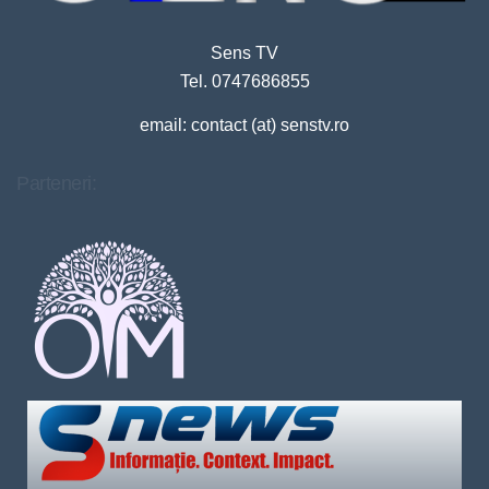
Sens TV
Tel. 0747686855
email: contact (at) senstv.ro
Parteneri: