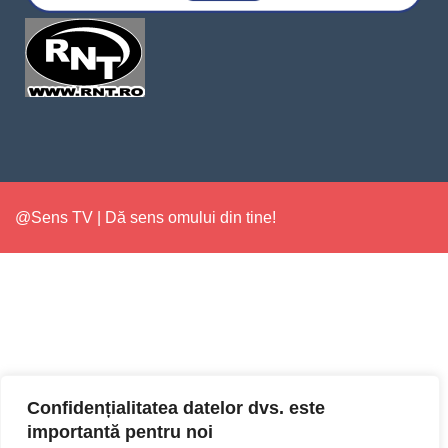
@Sens TV | Dă sens omului din tine!
Confidențialitatea datelor dvs. este
importantă pentru noi