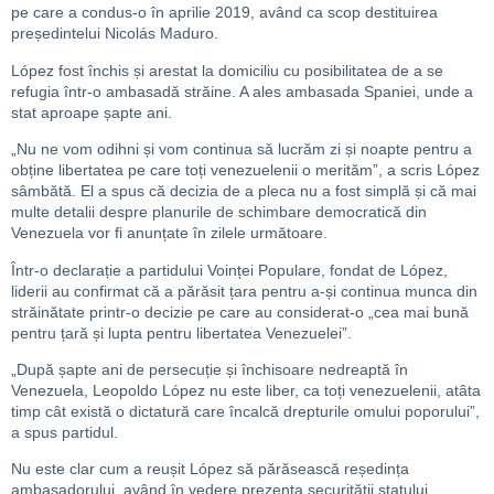
pe care a condus-o în aprilie 2019, având ca scop destituirea
președintelui Nicolás Maduro.
López fost închis și arestat la domiciliu cu posibilitatea de a se
refugia într-o ambasadă străine. A ales ambasada Spaniei, unde a
stat aproape șapte ani.
„Nu ne vom odihni și vom continua să lucrăm zi și noapte pentru a
obține libertatea pe care toți venezuelenii o merităm”, a scris López
sâmbătă. El a spus că decizia de a pleca nu a fost simplă și că mai
multe detalii despre planurile de schimbare democratică din
Venezuela vor fi anunțate în zilele următoare.
Într-o declarație a partidului Voinței Populare, fondat de López,
liderii au confirmat că a părăsit țara pentru a-și continua munca din
străinătate printr-o decizie pe care au considerat-o „cea mai bună
pentru țară și lupta pentru libertatea Venezuelei”.
„După șapte ani de persecuție și închisoare nedreaptă în
Venezuela, Leopoldo López nu este liber, ca toți venezuelenii, atâta
timp cât există o dictatură care încalcă drepturile omului poporului”,
a spus partidul.
Nu este clar cum a reușit López să părăsească reședința
ambasadorului, având în vedere prezența securității statului