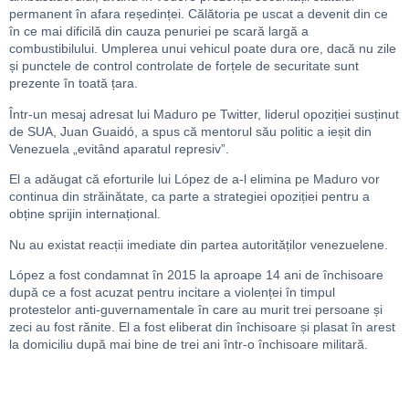
permanent în afara reședinței. Călătoria pe uscat a devenit din ce
în ce mai dificilă din cauza penuriei pe scară largă a
combustibilului. Umplerea unui vehicul poate dura ore, dacă nu zile
și punctele de control controlate de forțele de securitate sunt
prezente în toată țara.
Într-un mesaj adresat lui Maduro pe Twitter, liderul opoziției susținut
de SUA, Juan Guaidó, a spus că mentorul său politic a ieșit din
Venezuela „evitând aparatul represiv”.
El a adăugat că eforturile lui López de a-l elimina pe Maduro vor
continua din străinătate, ca parte a strategiei opoziției pentru a
obține sprijin internațional.
Nu au existat reacții imediate din partea autorităților venezuelene.
López a fost condamnat în 2015 la aproape 14 ani de închisoare
după ce a fost acuzat pentru incitare a violenței în timpul
protestelor anti-guvernamentale în care au murit trei persoane și
zeci au fost rănite. El a fost eliberat din închisoare și plasat în arest
la domiciliu după mai bine de trei ani într-o închisoare militară.