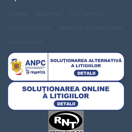
Contact
Despre noi
Live SensTV
Program Sens TV
Politică de confidențialitate
Politica cookie